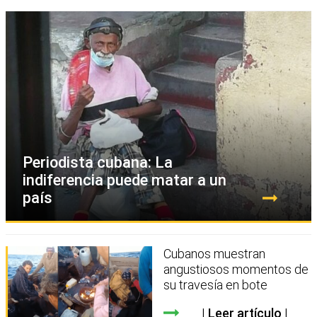
Periodista cubana: La
indiferencia puede matar a un
país
Cubanos muestran
angustiosos momentos de
su travesía en bote
Leer artículo