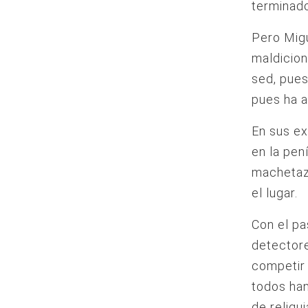
terminado
Pero Migu
maldicion
sed, pues
pues ha a
En sus e
en la pen
machetaz
el lugar.
Con el pa
detector
competir 
todos han
de reliqu