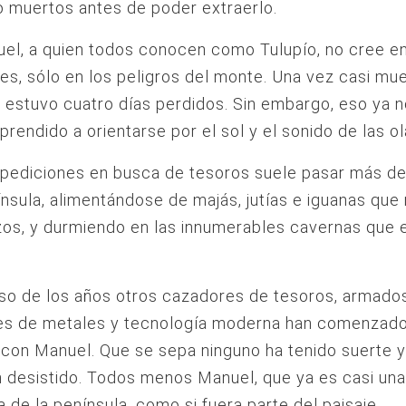
 muertos antes de poder extraerlo.
el, a quien todos conocen como Tulupío, no cree e
es, sólo en los peligros del monte. Una vez casi mu
 estuvo cuatro días perdidos. Sin embargo, eso ya n
prendido a orientarse por el sol y el sonido de las ol
xpediciones en busca de tesoros suele pasar más d
ínsula, alimentándose de majás, jutías e iguanas que
os, y durmiendo en las innumerables cavernas que e
so de los años otros cazadores de tesoros, armado
es de metales y tecnología moderna han comenzado
con Manuel. Que se sepa ninguno ha tenido suerte y
 desistido. Todos menos Manuel, que ya es casi un
ia de la península, como si fuera parte del paisaje.