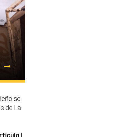
leño se
es de La
rtículo