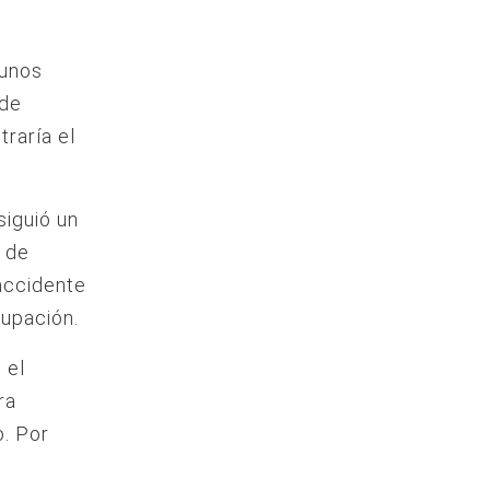
 unos
 de
raría el
siguió un
o de
accidente
cupación.
 el
ra
. Por