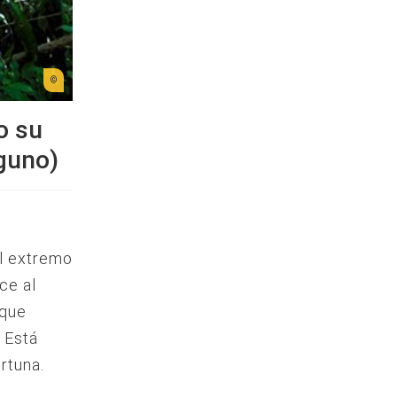
o su
guno)
el extremo
ce al
 que
. Está
rtuna.