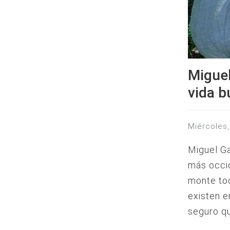
Miguel
vida b
miércole
Miguel Ga
más occid
monte tod
existen e
seguro qu