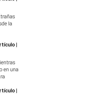
xtrañas
sde la
rtículo
ientras
o en una
ara
rtículo