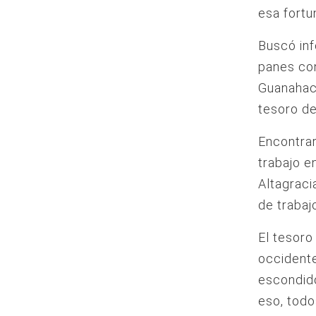
esa fortu
Buscó inf
panes con
Guanahaca
tesoro de
Encontrar
trabajo e
Altagraci
de trabaj
El tesoro
occidente
escondid
eso, todo