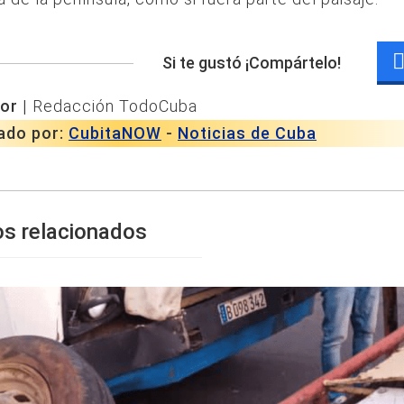
Si te gustó ¡Compártelo!
or |
Redacción TodoCuba
ado por:
CubitaNOW
-
Noticias de Cuba
os relacionados