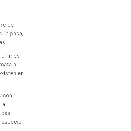
n
ere de
o le pasa,
as.
e un mes
 mata a
xisten en
s con
 a
 casi
a especie