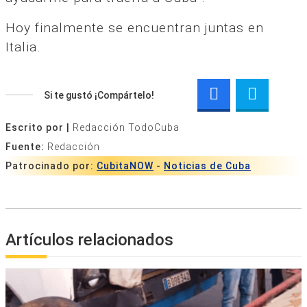
Hoy finalmente se encuentran juntas en
Italia.
Si te gustó ¡Compártelo!
Escrito por |
Redacción TodoCuba
Fuente:
Redacción
Patrocinado por:
CubitaNOW
-
Noticias de Cuba
Artículos relacionados