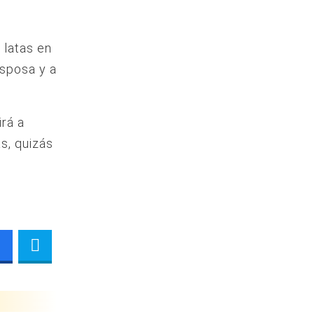
 latas en
esposa y a
irá a
s, quizás