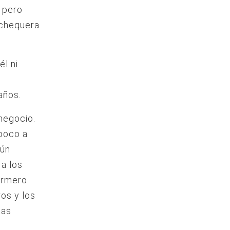
 pero
 chequera
l ni
años.
negocio.
 poco a
gún
 a los
ermero.
ros y los
tas