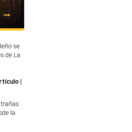
leño se
es de La
rtículo
xtrañas
sde la