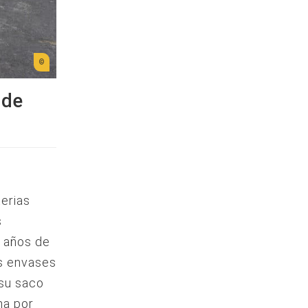
 de
terias
s
 años de
os envases
 su saco
na por