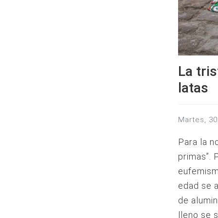
La tri
latas
martes, 
Para la n
primas”. 
eufemism
edad se a
de alumin
lleno se 