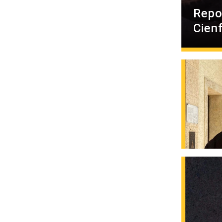
Repo
Cien