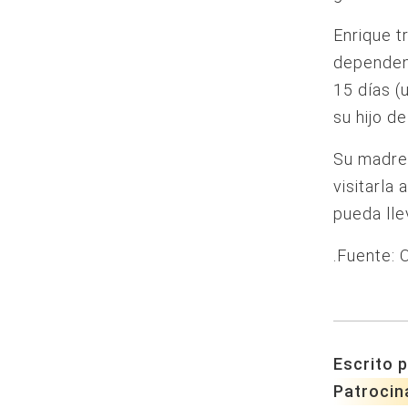
Enrique t
dependen
15 días (
su hijo d
Su madre 
visitarla
pueda lle
.Fuente:
Escrito p
Patrocin