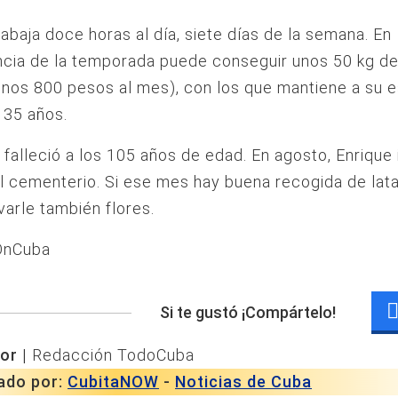
rabaja doce horas al día, siete días de la semana. En
cia de la temporada puede conseguir unos 50 kg de
unos 800 pesos al mes), con los que mantiene a su 
e 35 años.
falleció a los 105 años de edad. En agosto, Enrique 
 al cementerio. Si ese mes hay buena recogida de lata
varle también flores.
 OnCuba
Si te gustó ¡Compártelo!
or |
Redacción TodoCuba
ado por:
CubitaNOW
-
Noticias de Cuba