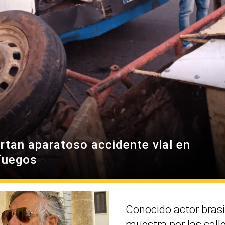
rtan aparatoso accidente vial en
fuegos
Conocido actor brasi
muestra por las call