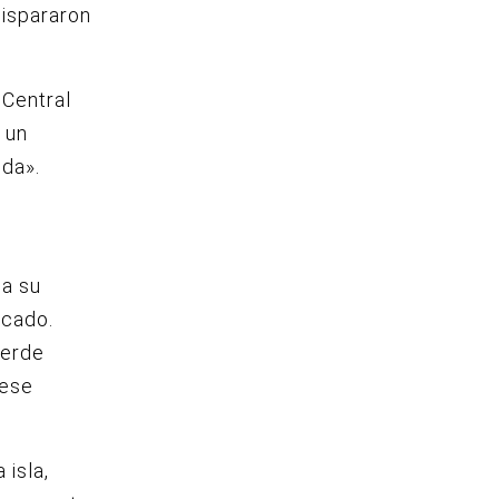
dispararon
 Central
 un
ida».
 a su
scado.
verde
 ese
 isla,