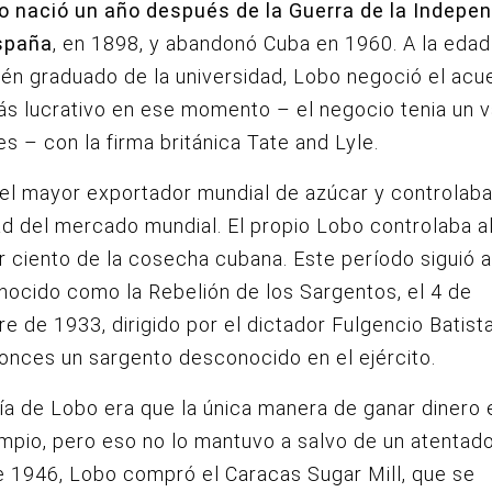
bo nació un año después de la Guerra de la Indepe
spaña
, en 1898, y abandonó Cuba en 1960. A la edad
ién graduado de la universidad, Lobo negoció el acu
s lucrativo en ese momento – el negocio tenia un v
es – con la firma británica Tate and Lyle.
el mayor exportador mundial de azúcar y controlab
ad del mercado mundial. El propio Lobo controlaba 
r ciento de la cosecha cubana. Este período siguió a
onocido como la Rebelión de los Sargentos, el 4 de
e de 1933, dirigido por el dictador Fulgencio Batist
onces un sargento desconocido en el ejército.
fía de Lobo era que la única manera de ganar dinero 
impio, pero eso no lo mantuvo a salvo de un atentado
 1946, Lobo compró el Caracas Sugar Mill, que se