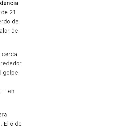
ndencia
 de 21
erdo de
alor de
a cerca
alrededor
l golpe
a – en
era
. El 6 de