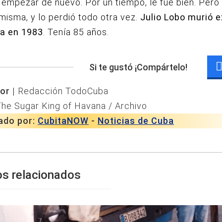
 empezar de nuevo. Por un tiempo, le fue bien. Pero
 misma, y lo perdió todo otra vez.
Julio Lobo murió e
a en 1983
. Tenía 85 años.
Si te gustó ¡Compártelo!
or |
Redacción TodoCuba
he Sugar King of Havana / Archivo
ado por:
CubitaNOW
-
Noticias de Cuba
os relacionados