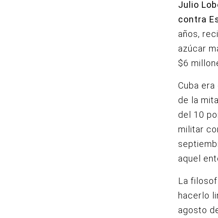
Julio Lo
contra E
años, rec
azúcar má
$6 millon
Cuba era 
de la mit
del 10 po
militar c
septiembr
aquel ent
La filoso
hacerlo l
agosto de