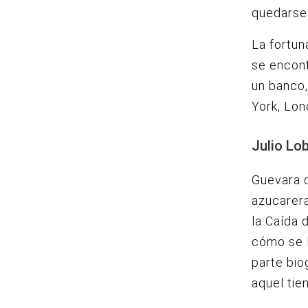
quedarse 
La fortun
se encont
un banco,
York, Lon
Julio Lo
Guevara q
azucarera
la Caída 
cómo se l
parte bio
aquel tie