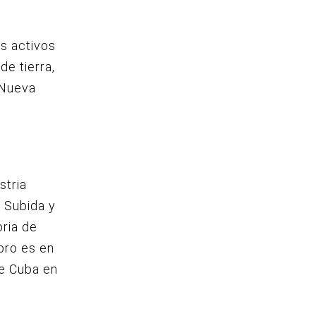
us activos
e tierra,
 Nueva
stria
a Subida y
oria de
bro es en
de Cuba en