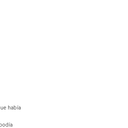
que había
 podía