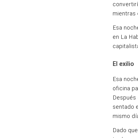
convertir
mientras 
Esa noche
en La Hab
capitalis
El exilio
Esa noche
oficina p
Después d
sentado e
mismo día
Dado que 