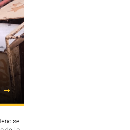
leño se
es de La