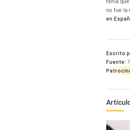
tenía que
no fue la
en Españ
Escrito p
Fuente:
T
Patrocin
Artícul