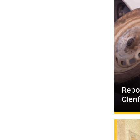
Repo
Cien