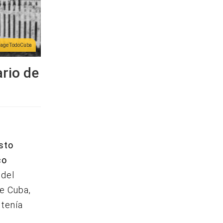
lage TodoCuba
ario de
sto
co
 del
de Cuba,
 tenía