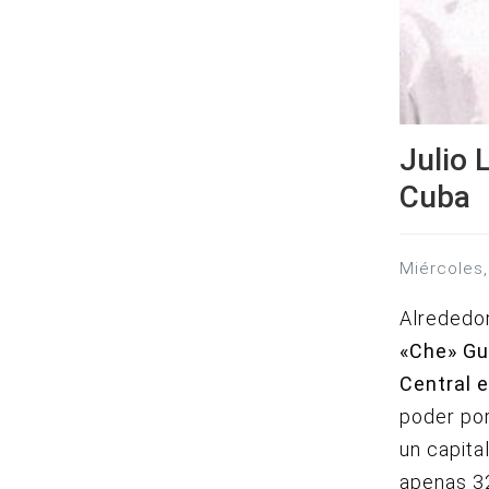
Julio 
Cuba
miércole
Alrededor
«Che» Gu
Central 
poder por
un capita
apenas 3