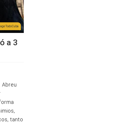
lage TodoCuba
ó a 3
a Abreu
r
 forma
imios,
cos, tanto