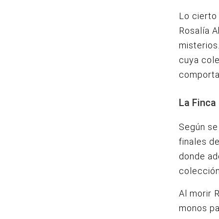
Lo cierto
Rosalía A
misterios
cuya cole
comporta
La Finca
Según se 
finales de
donde adq
colección
Al morir 
monos pas