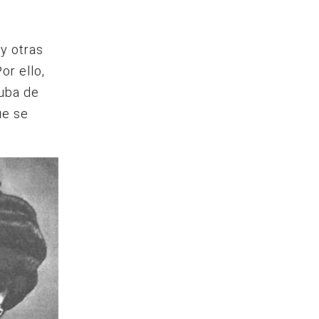
y otras
or ello,
Cuba de
ue se