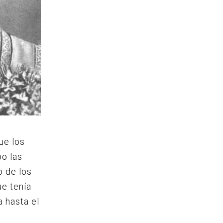
ue los
bo las
o de los
ue tenía
 hasta el