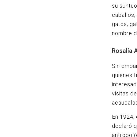
su suntuo
caballos,
gatos, ga
nombre d
Rosalía A
Sin embar
quienes 
interesad
visitas d
acaudala
En 1924, 
declaró q
antropoló