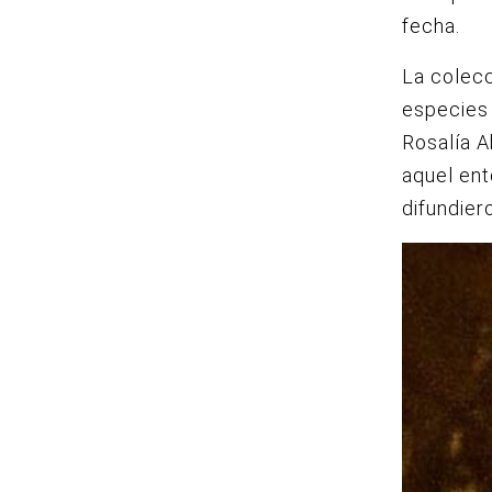
fecha.
La colecc
especies 
Rosalía A
aquel ent
difundier