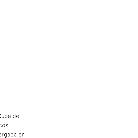
 Cuba de
icos
bergaba en