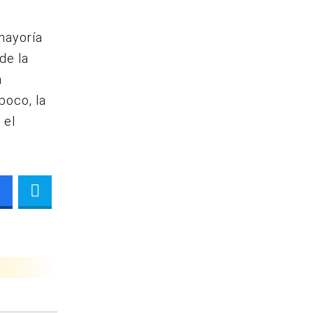
mayoría
de la
n
poco, la
 el