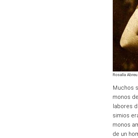
Rosalía Abreu
Muchos se
monos de 
labores d
simios er
monos am
de un ho