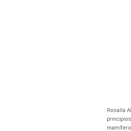
Rosalía A
principio
mamíferos