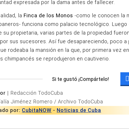
luntad expresada por la dama antes de fallecer.
alidad, la
Finca de los Monos
-como le conocen la 
baneros- funciona como palacio tecnológico. Luego 
 su propietaria, varias partes de la propiedad fuero
por sus sucesores. Así fue desapareciendo, poco a 
ue rodeaba la mansión en la que, por primera vez en
s chimpancés se reprodujeron en cautiverio.
Si te gustó ¡Compártelo!
or |
Redacción TodoCuba
Talía Jiménez Romero / Archivo TodoCuba
ado por:
CubitaNOW
-
Noticias de Cuba