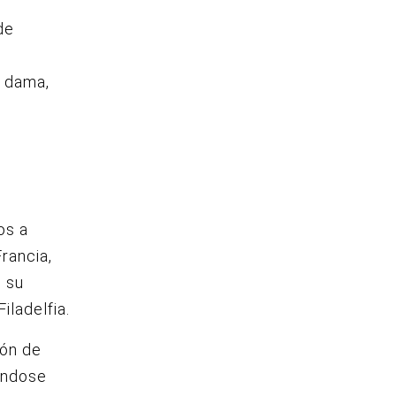
de
a dama,
os a
Francia,
ó su
iladelfia.
ión de
éndose