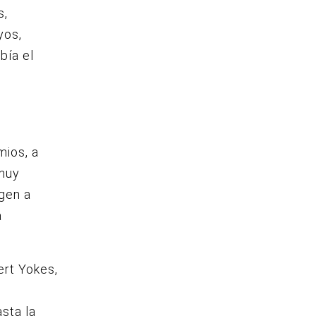
s,
yos,
bía el
mios, a
 muy
igen a
a
ert Yokes,
sta la