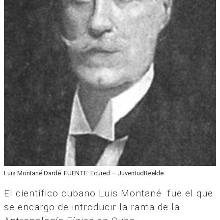
Luis Montané Dardé. FUENTE: Ecured – JuventudReelde
El científico cubano Luis Montané fue el que
se encargo de introducir la rama de la