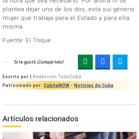
la hora que sea necesario. Por ahora ni se
plantea dejar uno de los dos, esta sui géneris
mujer que trabaja para el Estado y para ella
misma.
Fuente: El Toque
Si te gustó ¡Compártelo!
Escrito por |
Redacción TodoCuba
Patrocinado por:
CubitaNOW
-
Noticias de Cuba
Artículos relacionados