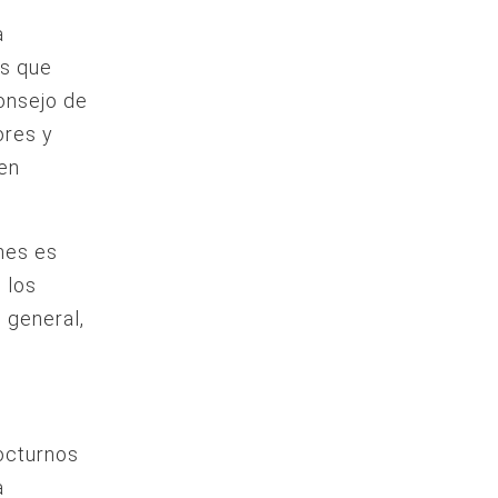
a
as que
onsejo de
ores y
 en
nes es
 los
 general,
nocturnos
a