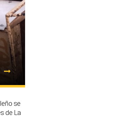
leño se
es de La