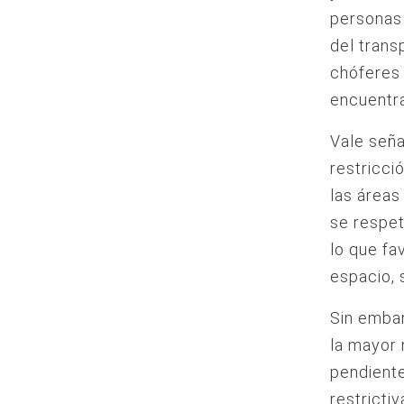
personas 
del trans
chóferes 
encuentra
Vale seña
restricci
las áreas
se respet
lo que fa
espacio, 
Sin embar
la mayor 
pendiente
restricti