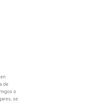
cen
a de
amigos o
gares, se