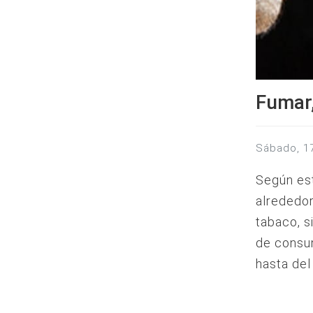
Fumar,
sábado, 
Según est
alrededor
tabaco, s
de consu
hasta de