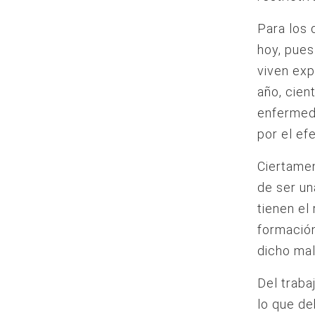
Para los 
hoy, pues
viven exp
año, cie
enfermeda
por el ef
Ciertamen
de ser un
tienen el
formación
dicho mal
Del traba
lo que de