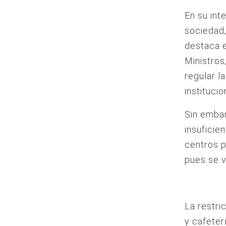
En su int
sociedad,
destaca e
Ministros
regular l
instituci
Sin embar
insuficie
centros p
pues se v
La restri
y cafeter