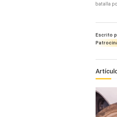
batalla p
Escrito p
Patrocin
Artícul