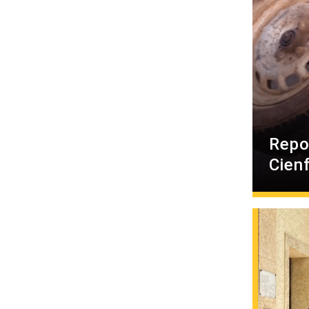
Repo
Cien