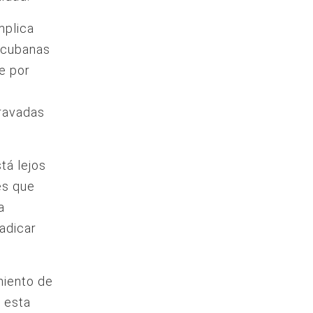
mplica
s cubanas
e por
gravadas
tá lejos
es que
a
adicar
imiento de
n esta