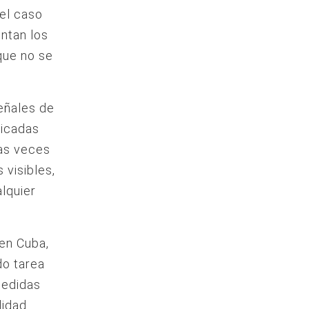
 el caso
entan los
que no se
eñales de
ficadas
cas veces
 visibles,
alquier
 en Cuba,
do tarea
medidas
lidad.