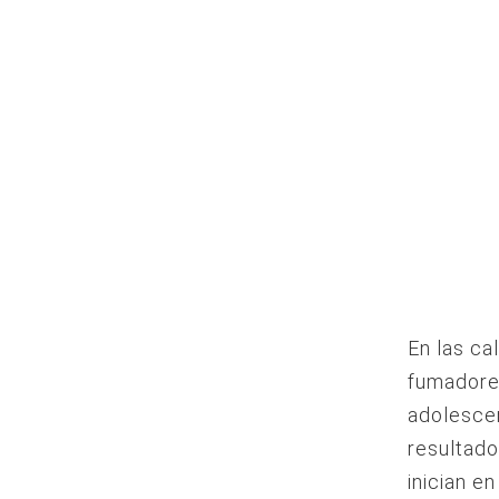
En las cal
fumadore
adolescen
resultado
inician e