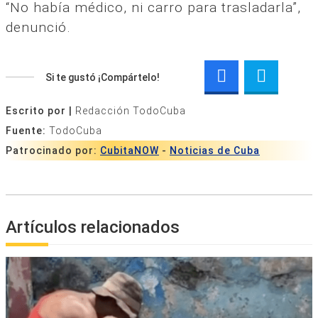
“No había médico, ni carro para trasladarla”,
denunció.
Si te gustó ¡Compártelo!
Escrito por |
Redacción TodoCuba
Fuente:
TodoCuba
Patrocinado por:
CubitaNOW
-
Noticias de Cuba
Artículos relacionados