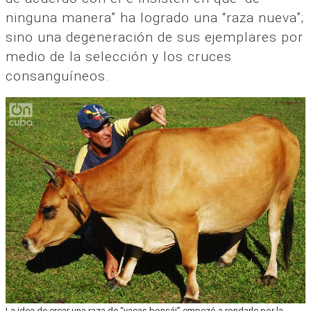
ninguna manera” ha logrado una “raza nueva”;
sino una degeneración de sus ejemplares por
medio de la selección y los cruces
consanguíneos.
La idea de crear una raza de “vacas bonsái” empezó a rondarle por la