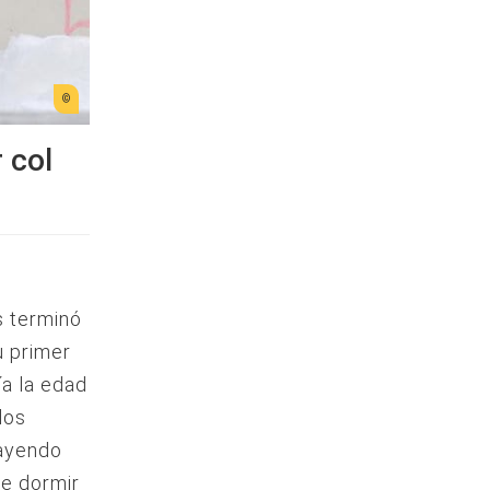
 col
s terminó
u primer
ía la edad
los
cayendo
ue dormir