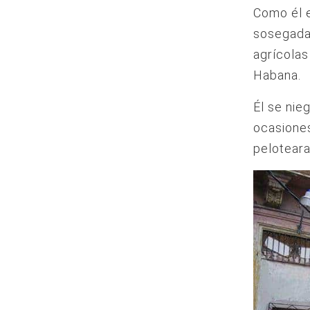
Como él e
sosegada 
agrícolas
Habana.
Él se nie
ocasiones
peloteara