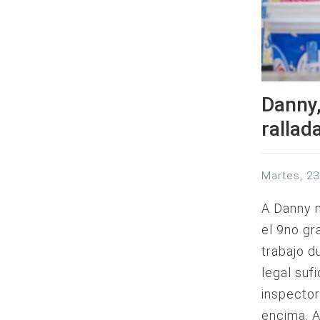
Danny,
rallad
martes, 
A Danny n
el 9no gr
trabajo d
legal suf
inspector
encima. A