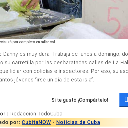
ializó por completo en rallar col
e Danny es muy dura. Trabaja de lunes a domingo, d
 su carretilla por las desbaratadas calles de La Ha
que lidiar con policías e inspectores. Por eso, su as
antos jóvenes “irse un día de esta isla”.
Si te gustó ¡Compártelo!
or |
Redacción TodoCuba
ado por:
CubitaNOW
-
Noticias de Cuba