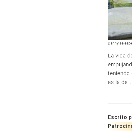
Danny se espec
La vida d
empujando
teniendo 
es la de t
Escrito p
Patrocin