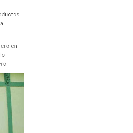
roductos
La
pero en
lo
ero.