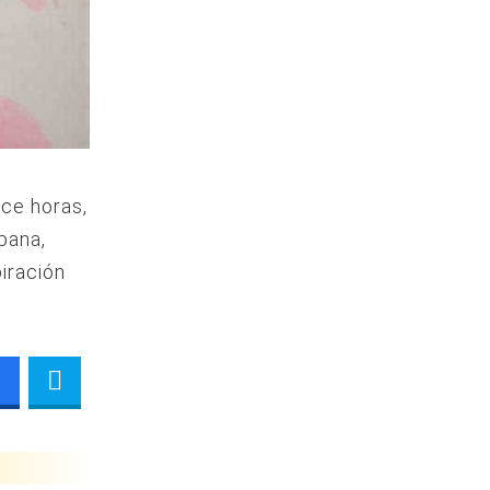
oce horas,
bana,
piración