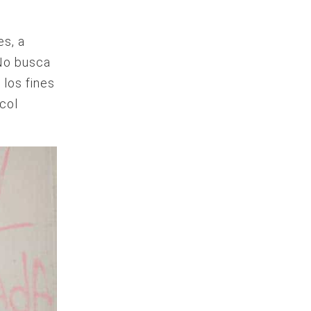
es, a
 No busca
 los fines
col