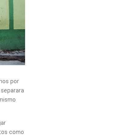
nos por
o separara
 mismo
gar
ctos como