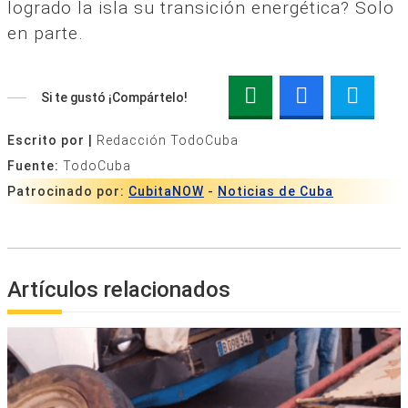
logrado la isla su transición energética? Solo
en parte.
Si te gustó ¡Compártelo!
Escrito por |
Redacción TodoCuba
Fuente:
TodoCuba
Patrocinado por:
CubitaNOW
-
Noticias de Cuba
Artículos relacionados