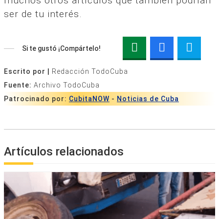
muchos otros artículos que también podrían
ser de tu interés.
Si te gustó ¡Compártelo!
Escrito por |
Redacción TodoCuba
Fuente:
Archivo TodoCuba
Patrocinado por:
CubitaNOW
-
Noticias de Cuba
Artículos relacionados