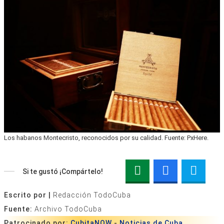
Los habanos Montecristo, reconocidos por su calidad. Fuente: PxHere.
Si te gustó ¡Compártelo!
Escrito por |
Redacción TodoCuba
Fuente:
Archivo TodoCuba
Patrocinado por:
CubitaNOW
-
Noticias de Cuba