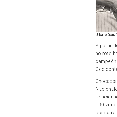
Urbano Gonzál
A partir 
no roto h
campeón 
Occidenta
Chocador 
Nacionale
relaciona
190 veces
comparece