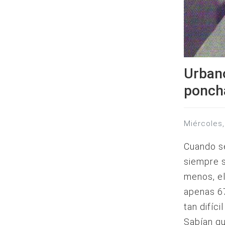
Urbano
poncha
miércole
Cuando se
siempre s
menos, el
apenas 67
tan difíc
Sabían qu