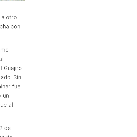
 a otro
acha con
como
l,
l Guajiro
nado. Sin
inar fue
ó un
ue al
22 de