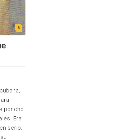
ue
 cubana,
para
se ponchó
les. Era
en serio.
 su