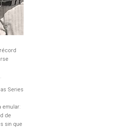
 récord
arse
.
las Series
a emular:
ad de
s sin que