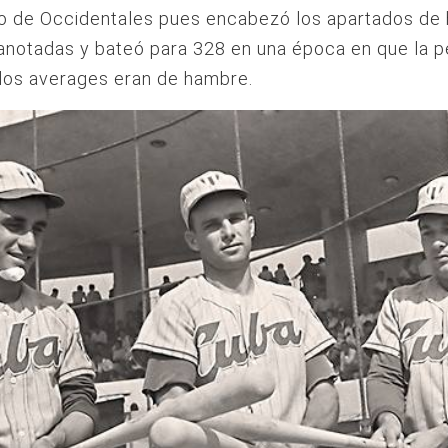
o de Occidentales pues encabezó los apartados de h
anotadas y bateó para 328 en una época en que la p
los averages eran de hambre.