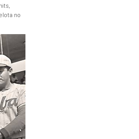
its,
elota no