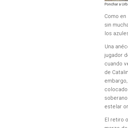
Ponchar a Urb
Como en a
sin mucha
los azule
Una anécd
jugador d
cuando ve
de Catali
embargo, 
colocado 
soberano 
estelar o
El retiro