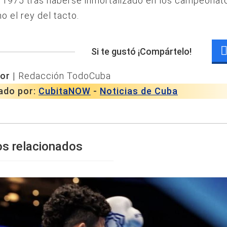
 1975 tras haberse inmortalizado en los campeonat
 el rey del tacto.
Si te gustó ¡Compártelo!
or |
Redacción TodoCuba
ado por:
CubitaNOW
-
Noticias de Cuba
os relacionados