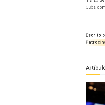
marzo de
Cuba como
Escrito p
Patrocin
Artícul