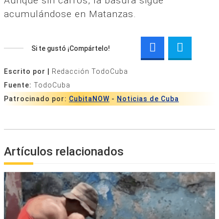
Aunque sin carros, la basura sigue
acumulándose en Matanzas.
Si te gustó ¡Compártelo!
Escrito por |
Redacción TodoCuba
Fuente:
TodoCuba
Patrocinado por:
CubitaNOW
-
Noticias de Cuba
Artículos relacionados