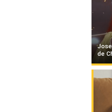
Jose
de Ch