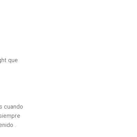
ght que
os cuando
 siempre
enido .