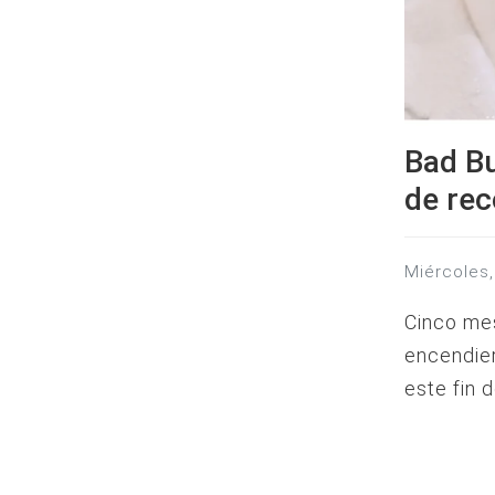
Bad B
de rec
miércole
Cinco me
encendier
este fin 