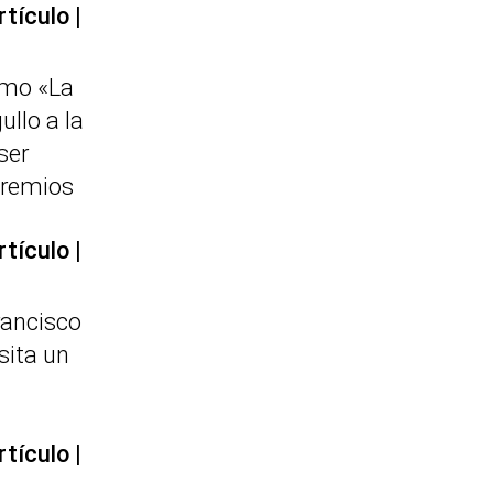
rtículo
omo «La
ullo a la
ser
premios
rtículo
rancisco
sita un
rtículo