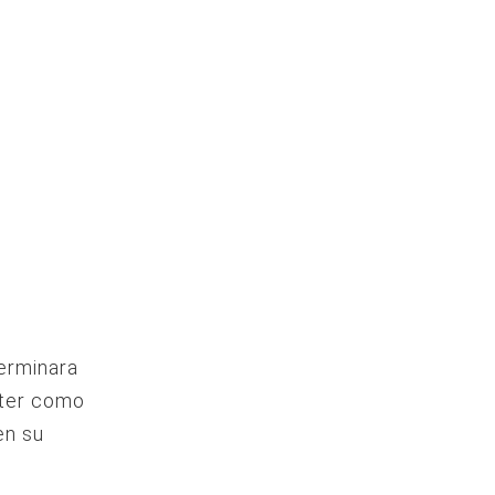
terminara
nter como
en su