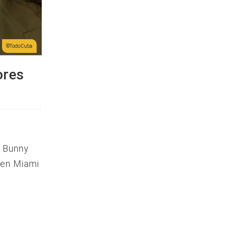
TodoCuba
ores
d Bunny
 en Miami