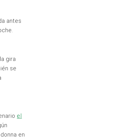
da antes
oche.
a gira
ién se
a
cenario
el
gún
adonna en