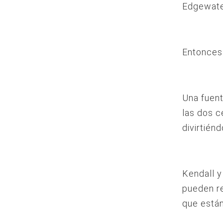
Edgewate
Entonces
Una fuent
las dos 
divirtién
Kendall y
pueden re
que están