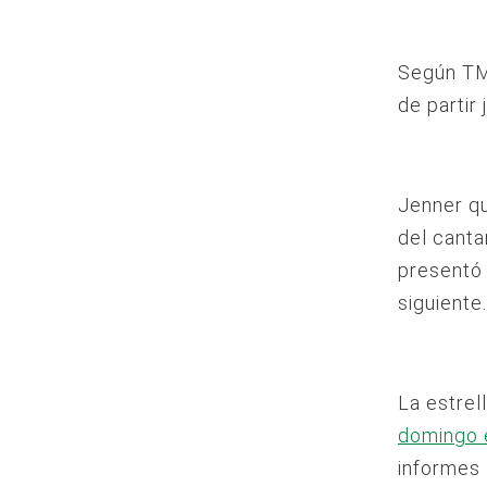
Según TMZ
de partir
Jenner qu
del canta
presentó 
siguiente.
La estrel
domingo e
informes 