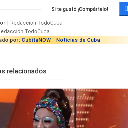
Si te gustó ¡Compártelo!
or |
Redacción TodoCuba
Redacción TodoCuba
ado por:
CubitaNOW
-
Noticias de Cuba
os relacionados