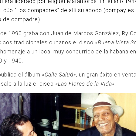
ual era liderado por Miguel Matamoros.
En el año 194
l dúo “Los compadres” de allí su apodo (compay es 
o de compadre).
o de 1990 graba con Juan de Marcos González, Ry C
icos tradicionales cubanos el disco «
Buena Vista So
n homenaje a un local muy concurrido de la habana en
0 y 1940.
ublica el álbum «
Calle Salud
«, un gran éxito en venta
sale a la luz el disco «
Las Flores de la Vida
«.