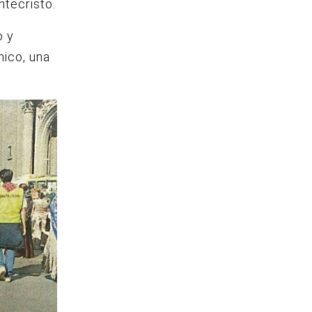
ntecristo.
o y
nico, una