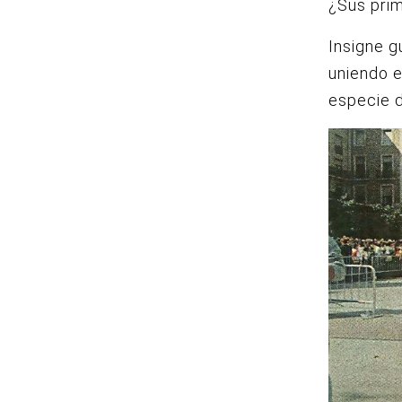
¿Sus prim
Insigne gu
uniendo e
especie d