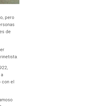
o, pero
ersonas
ses de
ser
inetista.
922,
 a
 con el
 famoso