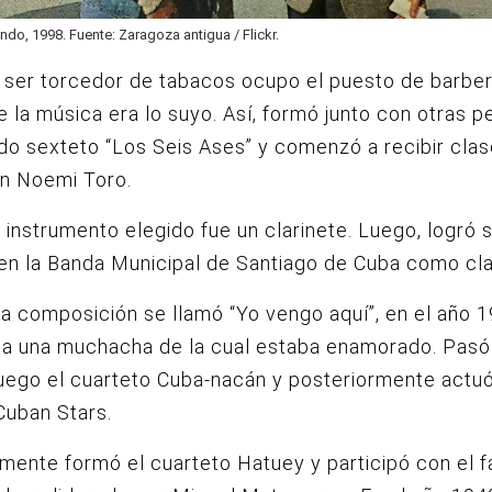
o, 1998. Fuente: Zaragoza antigua / Flickr.
ser torcedor de tabacos ocupo el puesto de barber
 la música era lo suyo. Así, f
ormó junto con otras p
do sexteto “Los Seis Ases” y comenzó a recibir cla
on Noemi Toro.
 instrumento elegido fue un clarinete. Luego, l
ogró 
en la Banda Municipal de Santiago de Cuba como clar
a composición se llamó “Yo vengo aquí”, en el año 1
 a una muchacha de la cual estaba enamorado. Pasó
luego el cuarteto Cuba-nacán y posteriormente actuó
Cuban Stars.
mente formó el cuarteto Hatuey y participó con el