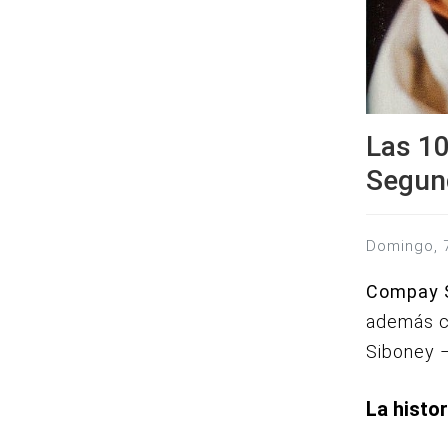
Las 1
Segun
domingo, 
Compay 
además c
Siboney 
La histo