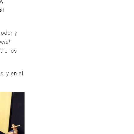
9,
el
ooder y
cial
tre los
s, y en el