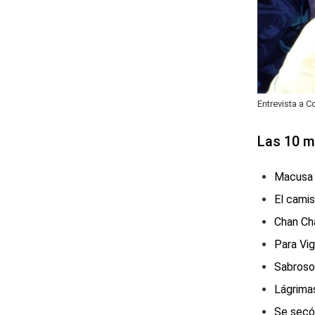
Entrevista a 
Las 10 
Macusa
El cami
Chan Ch
Para Vi
Sabroso
Lágrima
Se secó 