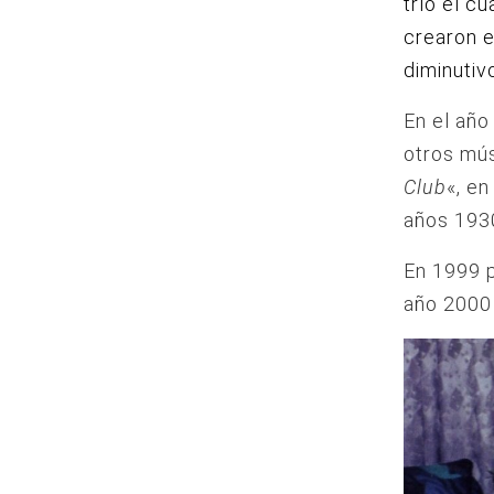
trío el c
crearon e
diminutiv
En el añ
otros mús
Club
«, e
años 193
En 1999 p
año 2000 