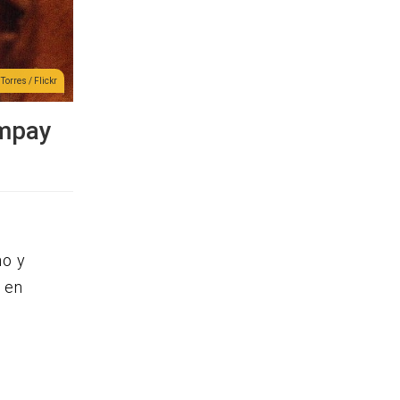
Torres / Flickr
ompay
no y
 en