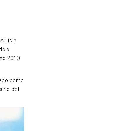
su isla
do y
año 2013.
rdado como
sino del