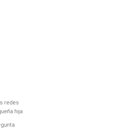
us redes
ueña hija.
egunta