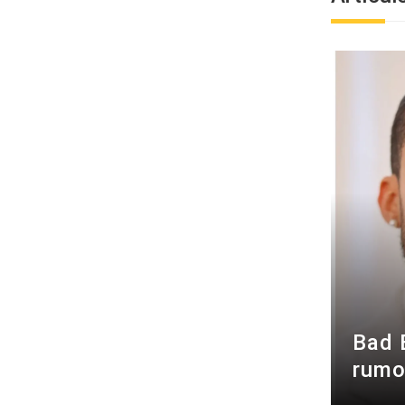
Bad 
rumo