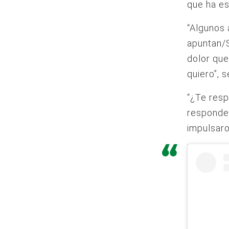
que ha es
“Algunos 
apuntan/S
dolor que
quiero”, s
“¿Te resp
responder
impulsaro