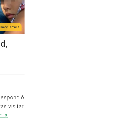
ra de Pantalla
ad,
 respondió
as visitar
r la