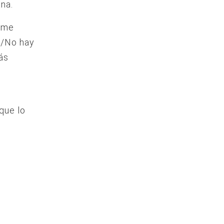
na.
e me
e/No hay
ás
que lo