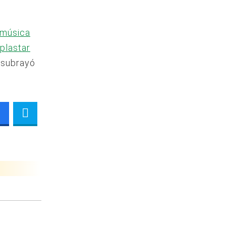
 música
aplastar
, subrayó