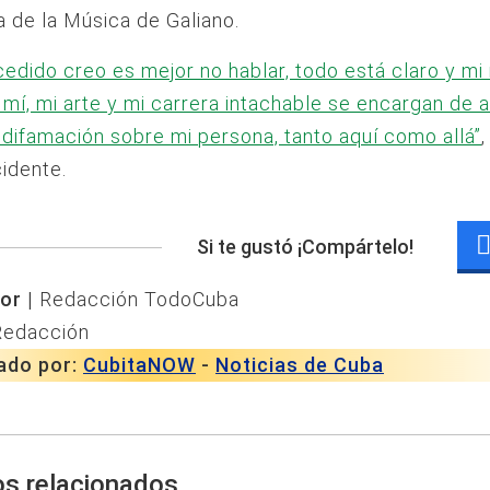
a de la Música de Galiano.
cedido creo es mejor no hablar, todo está claro y mi
 mí, mi arte y mi carrera intachable se encargan de 
 difamación sobre mi persona, tanto aquí como allá”
cidente.
Si te gustó ¡Compártelo!
or |
Redacción TodoCuba
Redacción
ado por:
CubitaNOW
-
Noticias de Cuba
os relacionados