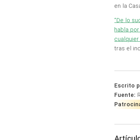
en la Cas
“De lo su
habla por
cualquier
tras el in
Escrito p
Fuente:
Patrocin
Artícul