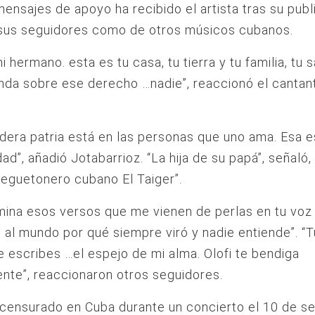
nsajes de apoyo ha recibido el artista tras su publ
 sus seguidores como de otros músicos cubanos.
i hermano. esta es tu casa, tu tierra y tu familia, tu 
da sobre ese derecho …nadie”, reaccionó el cantant
dera patria está en las personas que uno ama. Esa e
dad”, añadió Jotabarrioz. “La hija de su papá”, señaló,
 reguetonero cubano El Taiger”.
mina esos versos que me vienen de perlas en tu voz 
o al mundo por qué siempre viró y nadie entiende”. “Tú
 escribes …el espejo de mi alma. Olofi te bendiga
te”, reaccionaron otros seguidores.
 censurado en Cuba durante un concierto el 10 de s