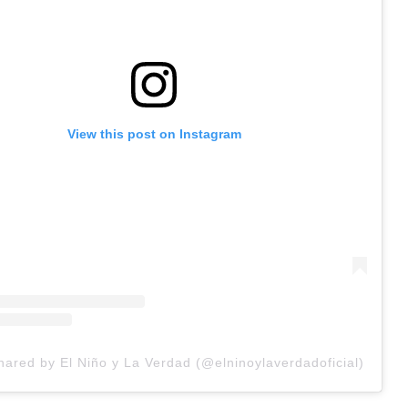
View this post on Instagram
hared by El Niño y La Verdad (@elninoylaverdadoficial)