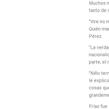
Muchos me
tanto de
“Vire no m
Quién man
Pérez.
“La verda
nacionali
parte, el
“Niño ter
le explic
cosas que
grandemen
Frías fue