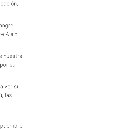
icación,
sangre.
e Alain
s nuestra
 por su
a ver si
, las
eptiembre