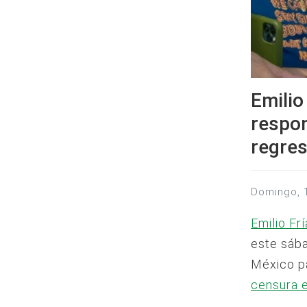
Emilio
respon
regre
domingo,
Emilio Fr
este sába
México p
censura en