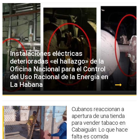
Instalaciones eléctricas
deterioradas «el hallazgo» de la
Oficina Nacional para el Control
del Uso Racional de la Energía en
La Habana
Cubanos reaccionan a
apertura de una tienda
para vender tabaco en
Cabaiguán: Lo que hace
falta es comida