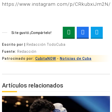
https://www.instagram.com/p/CRkubxiJm2N/
Si te gustó ¡Compártelo!
Escrito por |
Redacción TodoCuba
Fuente:
Redacción
Patrocinado por:
CubitaNOW
-
Noticias de Cuba
Artículos relacionados