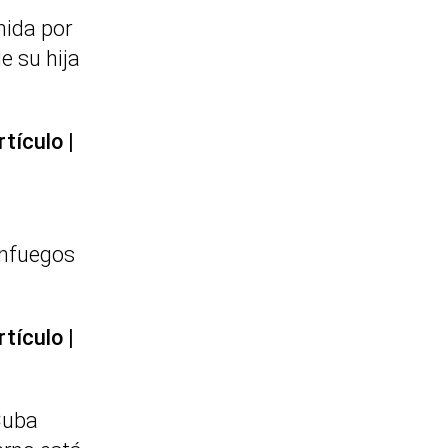
nida por
e su hija
rtículo
enfuegos
rtículo
Cuba