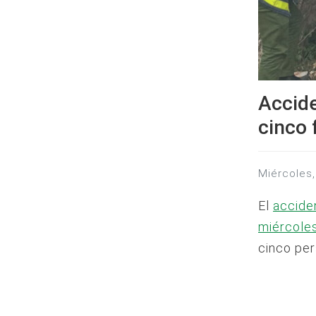
Accid
cinco 
miércole
El
accide
miércoles
cinco per