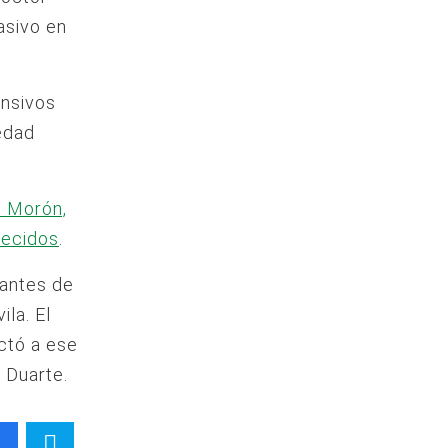
sivo en
ensivos
edad
n Morón,
llecidos
.
 antes de
la. El
ctó a ese
 Duarte.