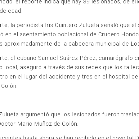
modo, el reporte indica que hay 39 lesionados, de el
de edad.
rte, la periodista Iris Quintero Zulueta señaló que el 
ró en el asentamiento poblacional de Crucero Hondo,
os aproximadamente de la cabecera municipal de Lo
rte, el cubano Samuel Suárez Pérez, camarógrafo e
o local, aseguró a través de sus redes que los falle
tro en el lugar del accidente y tres en el hospital de
 Colón.
Zulueta argumentó que los lesionados fueron trasla
Doctor Mario Muñoz de Colón.
cientes hasta ahora se han recibido en el hospital 