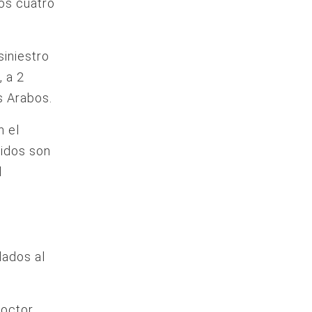
los cuatro
siniestro
 a 2
s Arabos.
n el
cidos son
l
dados al
Doctor