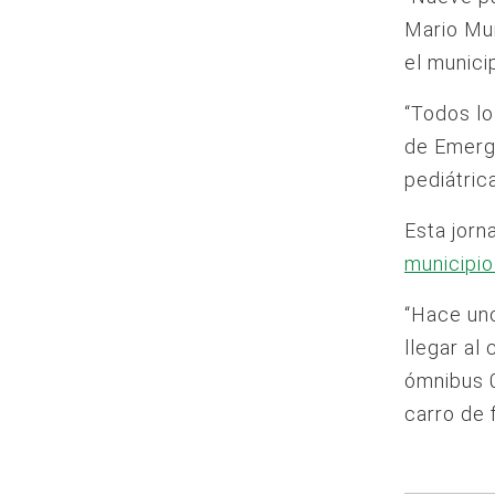
Mario Mu
el municip
“Todos lo
de Emerge
pediátric
Esta jor
municipio
“Hace uno
llegar al
ómnibus 
carro de 