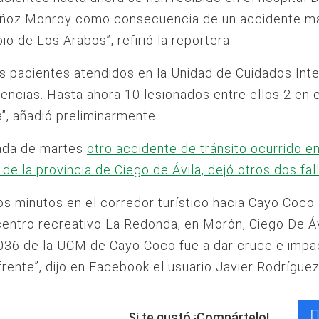
ñoz Monroy como consecuencia de un accidente ma
io de Los Arabos”, refirió la reportera.
s pacientes atendidos en la Unidad de Cuidados Int
ncias. Hasta ahora 10 lesionados entre ellos 2 en 
a”, añadió preliminarmente.
nada de martes
otro accidente de tránsito ocurrido e
 de la provincia de Ciego de Ávila, dejó otros dos fa
s minutos en el corredor turístico hacia Cayo Coco
 centro recreativo La Redonda, en Morón, Ciego De Ávi
036 de la UCM de Cayo Coco fue a dar cruce e impa
frente”, dijo en Facebook el usuario Javier Rodríguez
Si te gustó ¡Compártelo!