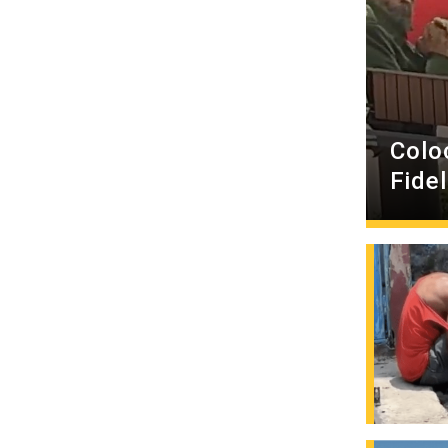
Colo
Fide