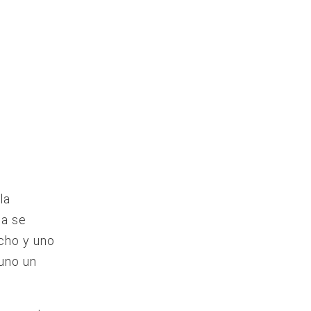
la
na se
cho y uno
 uno un