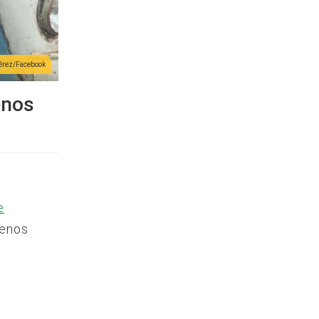
érez/Facebook
enos
e
menos