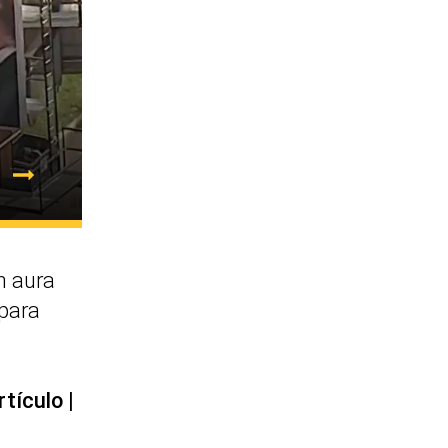
 aura
 para
rtículo