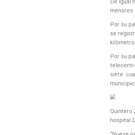
De igual 
menores 
Por su pa
se regist
kilómetr
Por su pa
telecentr
siete: cua
municipio
Quintero 
hospital 
“Nueve pa