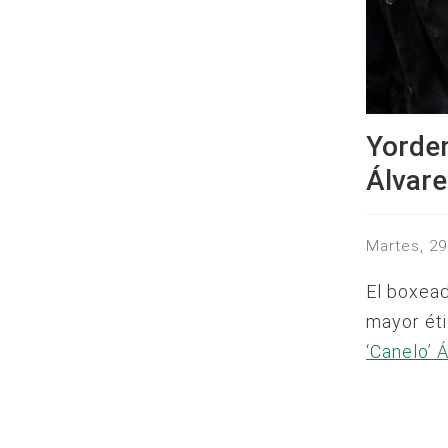
Yorden
Álvar
martes, 
El boxea
mayor éti
‘Canelo’ 