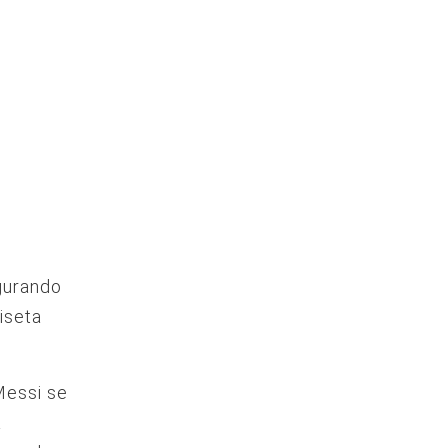
egurando
iseta
Messi se
a