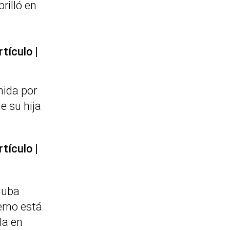
rilló en
rtículo
nida por
e su hija
rtículo
Cuba
erno está
la en