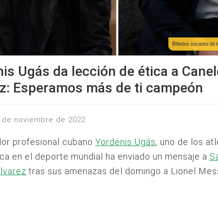
Redes sociales de l
is Ugás da lección de ética a Cane
ez: Esperamos más de ti campeón
29 de noviembre de 2022
dor profesional cubano
Yordenis Ugás
, uno de los at
ca en el deporte mundial ha enviado un mensaje a
S
Álvarez
tras sus amenazas del domingo a Lionel Mess