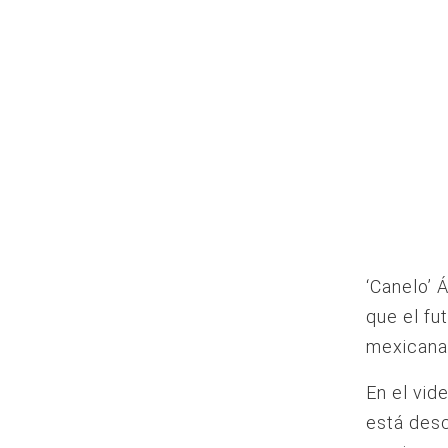
‘Canelo’ 
que el fu
mexicana 
En el vid
está desc