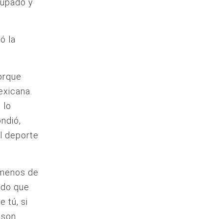
cupado y
ó la
orque
exicana.
 lo
ondió,
l deporte
y menos de
ado que
 tú, si
 son