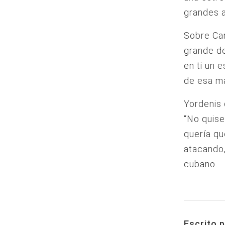
grandes a
Sobre Can
grande d
en ti un 
de esa m
Yordenis 
“No quise
quería qu
atacando,
cubano.
Escrito p