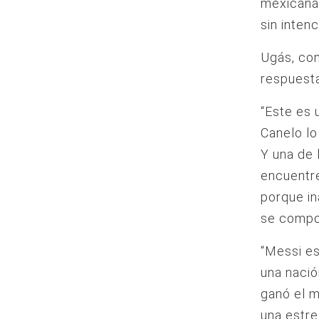
mexicana 
sin inten
Ugás, com
respuesta
“Este es 
Canelo lo
Y una de 
encuentre
porque in
se compor
“Messi es
una nació
ganó el m
una estre