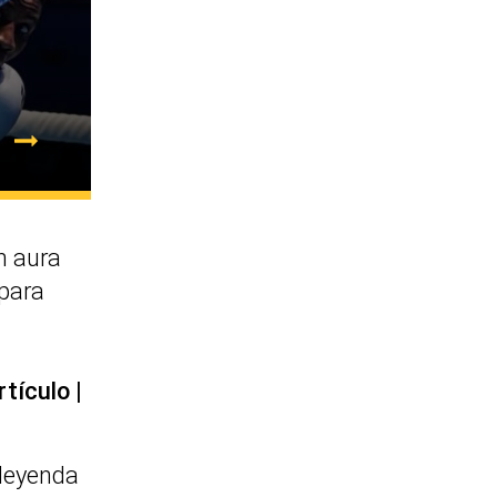
 aura
 para
rtículo
 leyenda