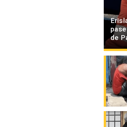
Erisl
pase
de P