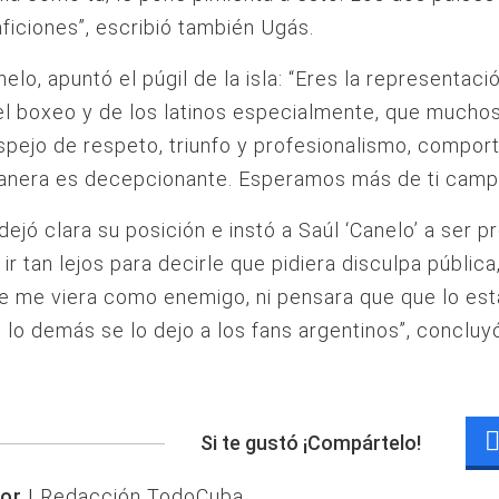
ficiones”, escribió también Ugás.
elo, apuntó el púgil de la isla: “Eres la representac
el boxeo y de los latinos especialmente, que mucho
espejo de respeto, triunfo y profesionalismo, comport
anera es decepcionante. Esperamos más de ti camp
dejó clara su posición e instó a Saúl ‘Canelo’ a ser pr
 ir tan lejos para decirle que pidiera disculpa pública
e me viera como enemigo, ni pensara que que lo es
 lo demás se lo dejo a los fans argentinos”, concluy
Si te gustó ¡Compártelo!
or |
Redacción TodoCuba