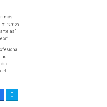
ión más
s miramos
arte así
eón”.
ofesional:
, no
taba
ó el