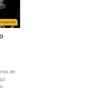
os deportistas
lo
letas de
aul
i.