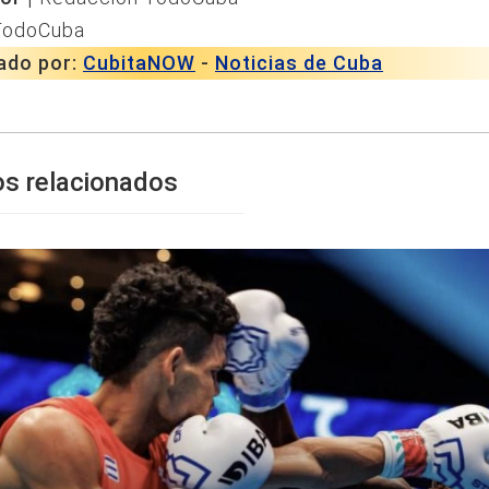
TodoCuba
ado por:
CubitaNOW
-
Noticias de Cuba
os relacionados