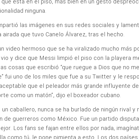
que está en el piso, más bien en un gesto despreo
cionalidad ninguna.
partió las imágenes en sus redes sociales y lament
 airada que tuvo Canelo Álvarez, tras el hecho.
un video hermoso que se ha viralizado mucho más p
 vio y dice que Messi limpió el piso con la playera m
las cosas que escribió “que ruegue a Dios que no me
” fui uno de los miles que fue a su Twitter y le resp
aceptable que el peleador más grande influyente de
te como un matón”, dijo el boxeador cubano.
 un caballero, nunca se ha burlado de ningún rival 
n de guerreros como México. Fue un partido disput
ejor. Los fans se fajan entre ellos por nada, imagínate
lla como tú, le pone pimienta a esto. Los dos países