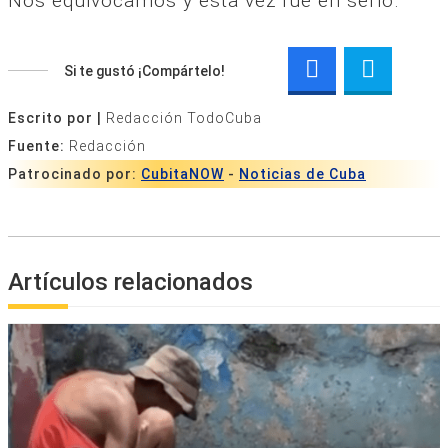
Nos equivocamos y esta vez fue en serio.
Si te gustó ¡Compártelo!
Escrito por |
Redacción TodoCuba
Fuente:
Redacción
Patrocinado por:
CubitaNOW
-
Noticias de Cuba
Artículos relacionados