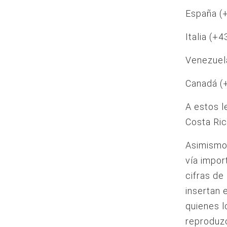
España (
Italia (+4
Venezuela
Canadá (+
A estos l
Costa Ric
Asimismo,
vía impor
cifras de
insertan 
quienes l
reproduzc