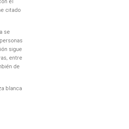
con el
e citado
a se
 personas
ión sigue
as, entre
mbién de
za blanca