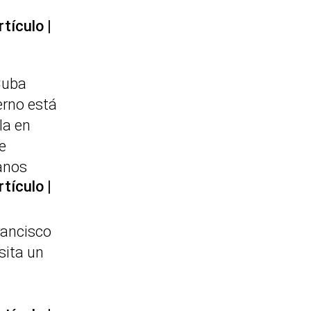
rtículo
Cuba
erno está
la en
e
anos
rtículo
rancisco
sita un