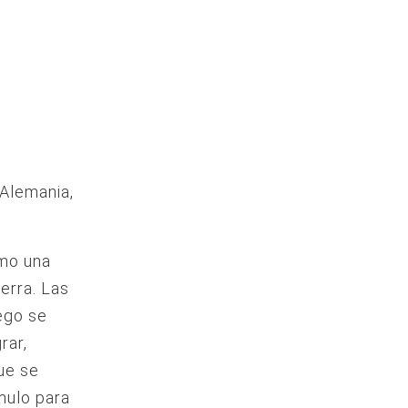
 Alemania,
omo una
ierra. Las
ego se
rar,
ue se
mulo para