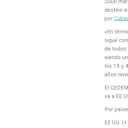
2000 mar
destino 
por
Cuba
«En térmi
sigue con
de todos 
siendo un
los 19 y 
altos niv
El CEDEM 
va a EE.U
Por paíse
EE.UU. (+