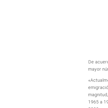
De acuerd
mayor nú
«Actualme
emigració
magnitud,
1965 a 19