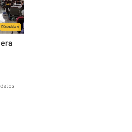
Cubadebate
uera
 datos