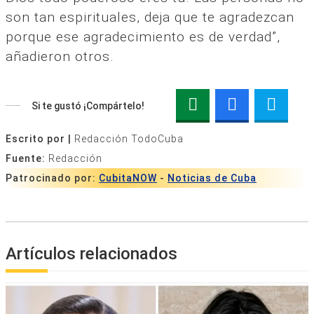
son tan espirituales, deja que te agradezcan
porque ese agradecimiento es de verdad”,
añadieron otros.
Si te gustó ¡Compártelo!
Escrito por |
Redacción TodoCuba
Fuente:
Redacción
Patrocinado por:
CubitaNOW
-
Noticias de Cuba
Artículos relacionados