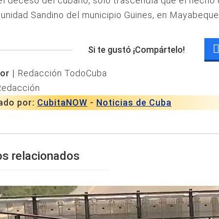
l deceso del cubano, sólo trascendía que el hecho 
unidad Sandino del municipio Güines, en Mayabeque
Si te gustó ¡Compártelo!
or |
Redacción TodoCuba
Redacción
ado por:
CubitaNOW
-
Noticias de Cuba
os relacionados