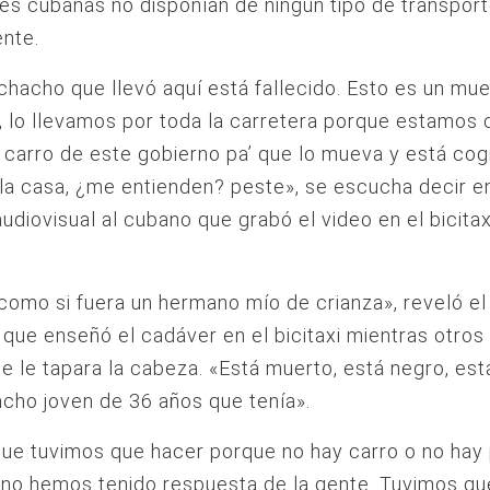
es cubanas no disponían de ningún tipo de transporte
ente.
hacho que llevó aquí está fallecido. Esto es un mue
, lo llevamos por toda la carretera porque estamos 
 carro de este gobierno pa’ que lo mueva y está co
la casa, ¿me entienden? peste», se escucha decir en
audiovisual al cubano que grabó el video en el bicitax
como si fuera un hermano mío de crianza», reveló el 
 que enseñó el cadáver en el bicitaxi mientras otros
e le tapara la cabeza. «Está muerto, está negro, es
cho joven de 36 años que tenía».
que tuvimos que hacer porque no hay carro o no hay 
 no hemos tenido respuesta de la gente. Tuvimos qu