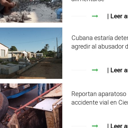
Leer a
Cubana estaría dete
agredir al abusador d
Leer a
Reportan aparatoso
accidente vial en Ci
Leer a