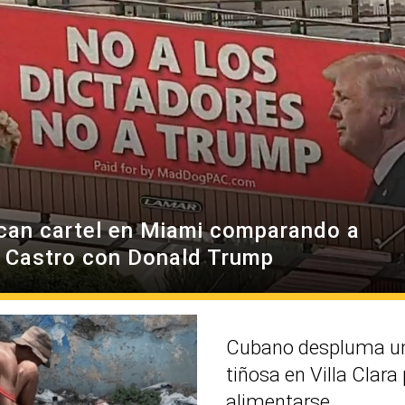
can cartel en Miami comparando a
l Castro con Donald Trump
Cubano despluma un
tiñosa en Villa Clara
alimentarse