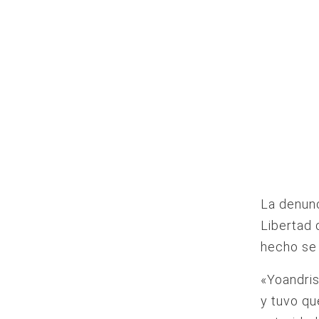
La denunc
Libertad 
hecho se 
«Yoandris
y tuvo qu