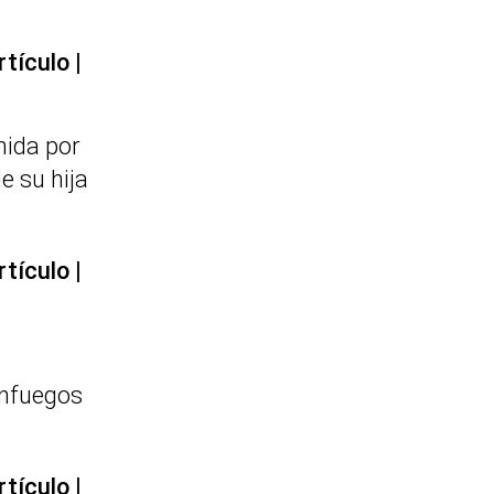
rtículo
nida por
e su hija
rtículo
enfuegos
rtículo