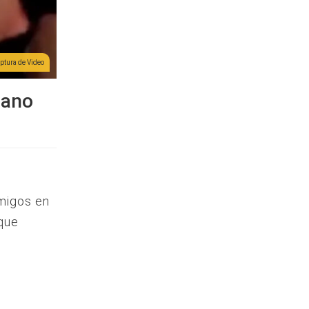
ptura de Video
bano
migos en
 que