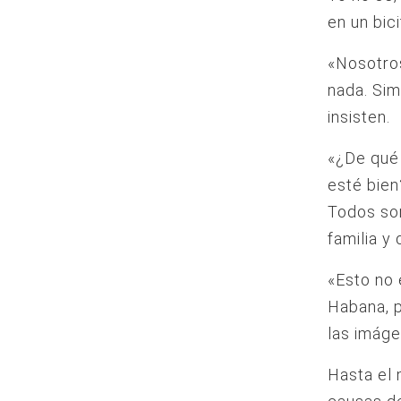
en un bici
«Nosotro
nada. Si
insisten.
«¿De qué 
esté bien
Todos som
familia y
«Esto no 
Habana, p
las imáge
Hasta el 