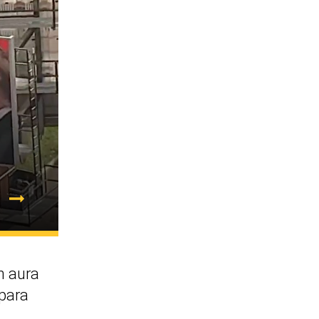
 aura
 para