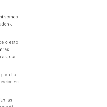
 ni somos
uden»,
ce o esto
atrás.
res, con
 para La
nuncian en
an las