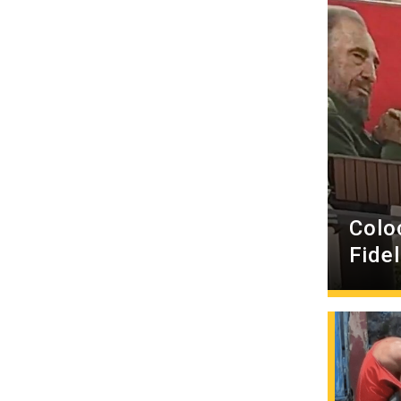
Colo
Fide