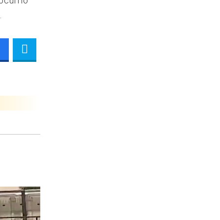
ocurrió
.