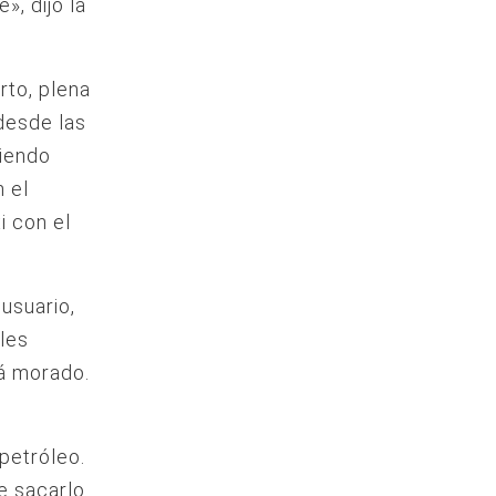
», dijo la
rto, plena
desde las
giendo
 el
i con el
usuario,
 les
tá morado.
petróleo.
e sacarlo