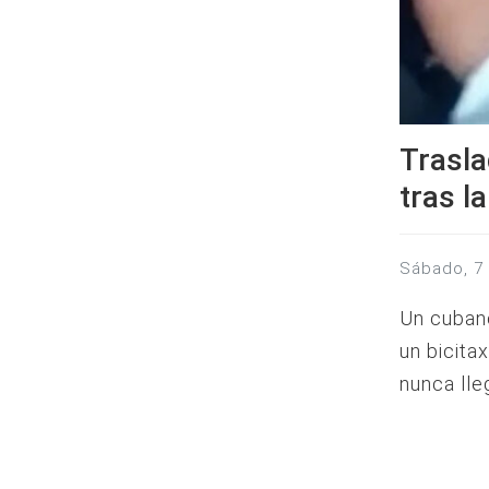
Trasla
tras l
sábado, 
Un cuban
un bicita
nunca lle