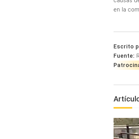
causas de
en la com
Escrito p
Fuente:
Patrocin
Artícul