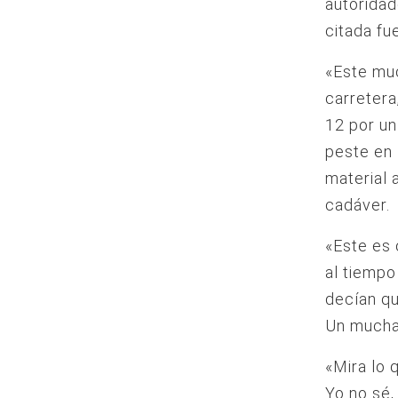
autoridad
citada fu
«Este muc
carretera
12 por un
peste en 
material 
cadáver.
«Este es 
al tiempo
decían qu
Un mucha
«Mira lo 
Yo no sé,