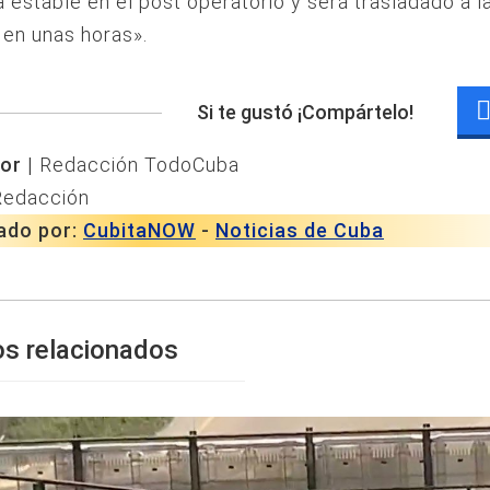
 estable en el post operatorio y será trasladado a la
, en unas horas».
Si te gustó ¡Compártelo!
or |
Redacción TodoCuba
Redacción
ado por:
CubitaNOW
-
Noticias de Cuba
os relacionados