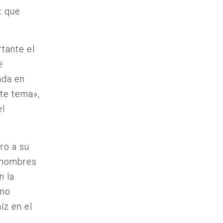
t que
tante el
e
ada en
ste tema»,
el
iro a su
e hombres
n la
omo
íz en el