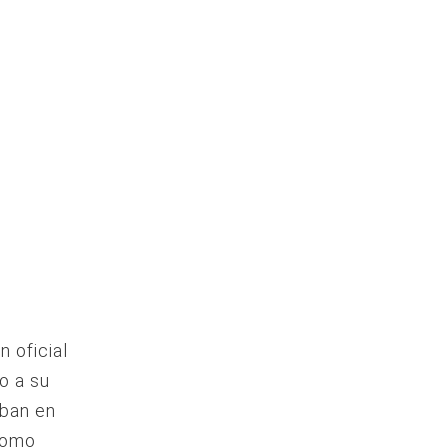
 oficial
o a su
iban en
 como