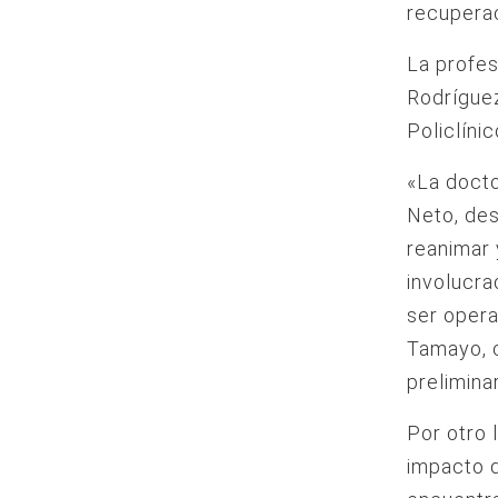
recuperac
La profes
Rodríguez
Policlíni
«La docto
Neto, des
reanimar 
involucra
ser opera
Tamayo, c
prelimina
Por otro 
impacto 