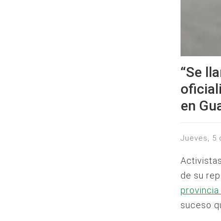
“Se ll
oficia
en Gu
jueves, 5
Activista
de su re
provinci
suceso qu