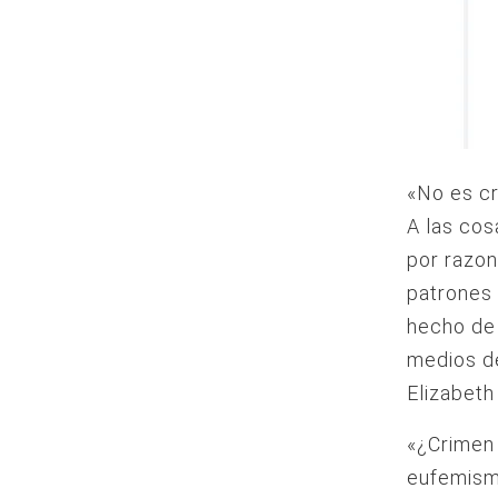
«No es cr
A las cos
por razon
patrones 
hecho de 
medios d
Elizabeth
«¿Crimen 
eufemismo