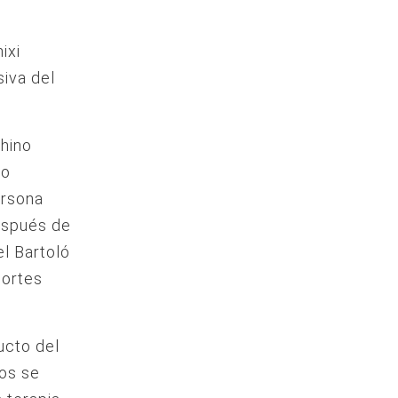
ixi
siva del
thino
do
ersona
espués de
l Bartoló
portes
ucto del
os se