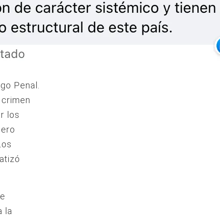
igo Penal.
o crimen
r los
mero
Los
atizó
de
 la