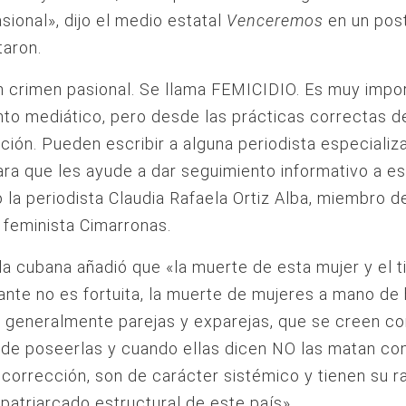
sional», dijo el medio estatal
Venceremos
en un pos
taron.
 crimen pasional. Se llama FEMICIDIO. Es muy impor
to mediático, pero desde las prácticas correctas d
ión. Pueden escribir a alguna periodista especializ
ra que les ayude a dar seguimiento informativo a e
 la periodista Claudia Rafaela Ortiz Alba, miembro d
 feminista Cimarronas.
 la cubana añadió que «la muerte de esta mujer y el t
nte no es fortuita, la muerte de mujeres a mano d
, generalmente parejas y exparejas, que se creen co
 de poseerlas y cuando ellas dicen NO las matan c
 corrección, son de carácter sistémico y tienen su ra
patriarcado estructural de este país».