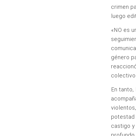
crimen pa
luego edi
«NO es un
seguimien
comunicac
género pa
reaccionó
colectivo
En tanto,
acompaña
violentos
potestad
castigo y
profundo 