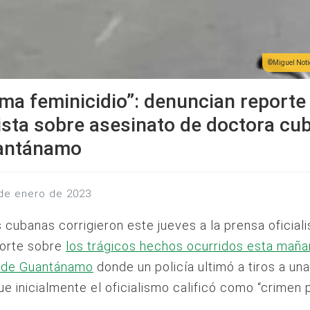
Miguel Not
ama feminicidio”: denuncian reporte
lista sobre asesinato de doctora cu
antánamo
 de enero de 2023
s cubanas corrigieron este jueves a la prensa oficial
porte sobre
los trágicos hechos ocurridos esta maña
a de Guantánamo
donde un policía ultimó a tiros a un
e inicialmente el oficialismo calificó como “crimen p