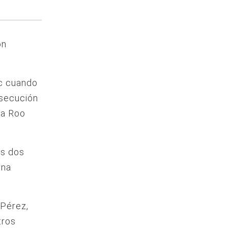
ón
ac cuando
rsecución
na Roo
os dos
ana
 Pérez,
tros