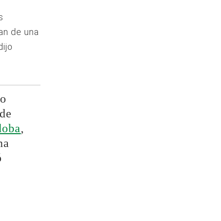
s
an de una
dijo
go
nde
doba
,
na
ó