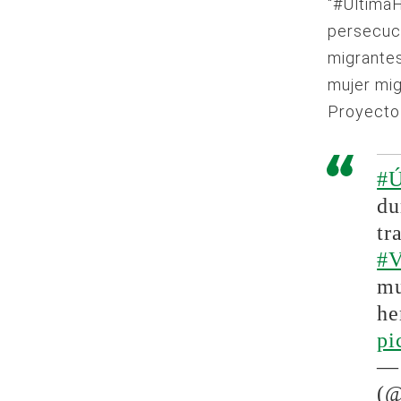
“#ÚltimaH
persecuc
migrantes
mujer mig
Proyecto
#Ú
du
tr
#V
mu
he
pi
— 
(@