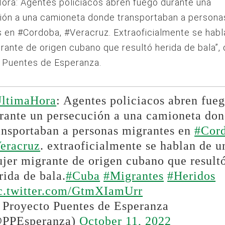
ora: Agentes policiacos abren fuego durante una
ión a una camioneta donde transportaban a persona
 en #Cordoba, #Veracruz. Extraoficialmente se habl
rante de origen cubano que resultó herida de bala”, 
 Puentes de Esperanza.
ltimaHora
: Agentes policiacos abren fue
rante un persecución a una camioneta do
ansportaban a personas migrantes en
#Cor
eracruz
. extraoficialmente se hablan de u
jer migrante de origen cubano que result
rida de bala.
#Cuba
#Migrantes
#Heridos
c.twitter.com/GtmXIamUrr
Proyecto Puentes de Esperanza
PPEsperanza)
October 11, 2022