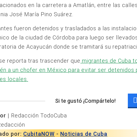
acionados en la carretera a Amatlán, entre las calles
onia José María Pino Suárez.
ntes fueron detenidos y trasladados a las instalaci
co de la ciudad de Córdoba para luego ser llevados
atoria de Acayucán donde se tramitará su repatriac
se reporta tras trascender que
migrantes de Cuba t
n a un chofer en México para evitar ser detenidos 
es locales.
Si te gustó ¡Compártelo!
or |
Redacción TodoCuba
Redacción
ado por:
CubitaNOW
-
Noticias de Cuba