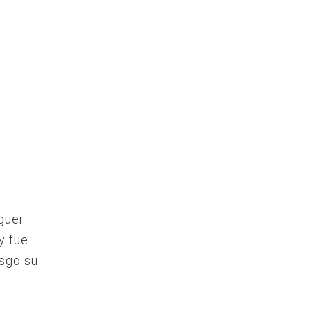
aguer
y fue
esgo su