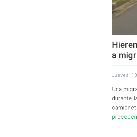
Hieren
a mig
jueves, 1
Una migra
durante l
camionet
proceden