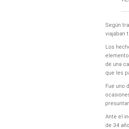
Según tra
viajaban
Los hecho
elementos
de una ca
que les 
Fue uno d
ocasiones
presunta
Ante el i
de 34 año