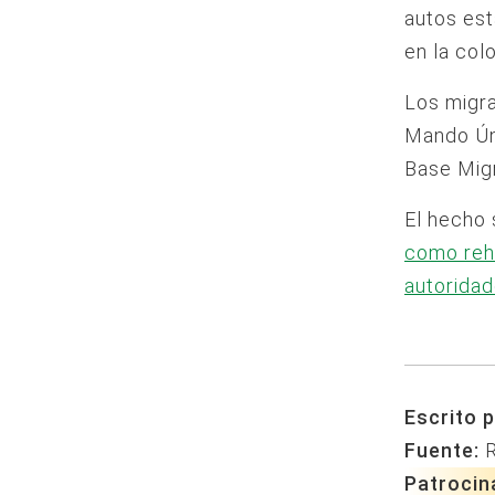
autos est
en la col
Los migra
Mando Úni
Base Migr
El hecho 
como rehé
autoridad
Escrito p
Fuente:
Patrocin