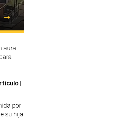
 aura
 para
rtículo
nida por
e su hija