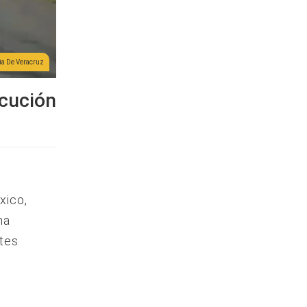
ia De Veracruz
ecución
xico,
na
tes