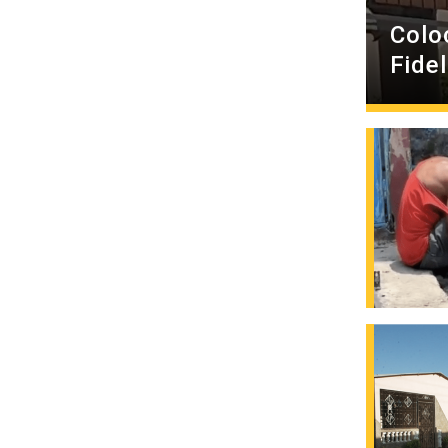
Colo
Fide