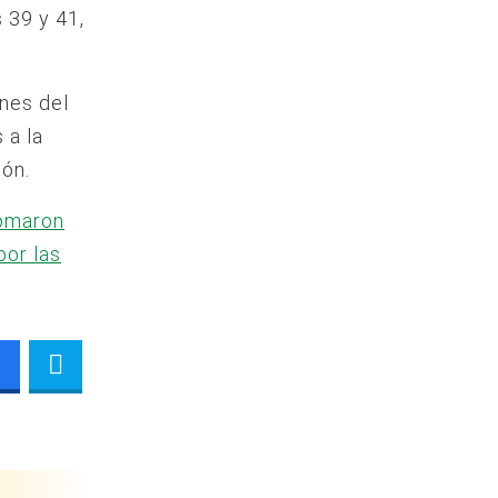
 39 y 41,
ones del
 a la
ión.
omaron
por las