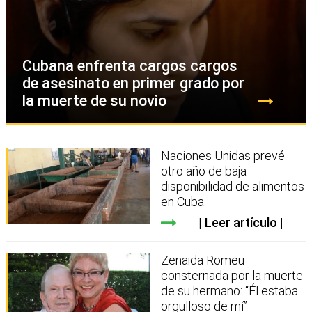
Cubana enfrenta cargos cargos
de asesinato en primer grado por
la muerte de su novio
Naciones Unidas prevé
otro año de baja
disponibilidad de alimentos
en Cuba
Leer artículo
Zenaida Romeu
consternada por la muerte
de su hermano: “Él estaba
orgulloso de mí”