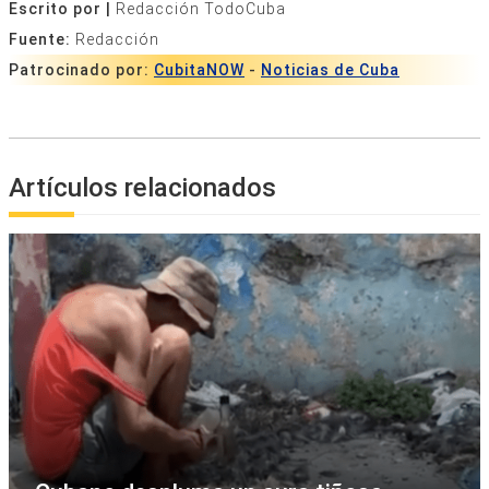
Escrito por |
Redacción TodoCuba
Fuente:
Redacción
Patrocinado por:
CubitaNOW
-
Noticias de Cuba
Artículos relacionados