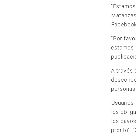
“Estamos 
Matanzas 
Facebook
“Por favo
estamos 
publicació
A través 
desconoc
personas
Usuarios 
los oblig
los cayos
pronto”. 