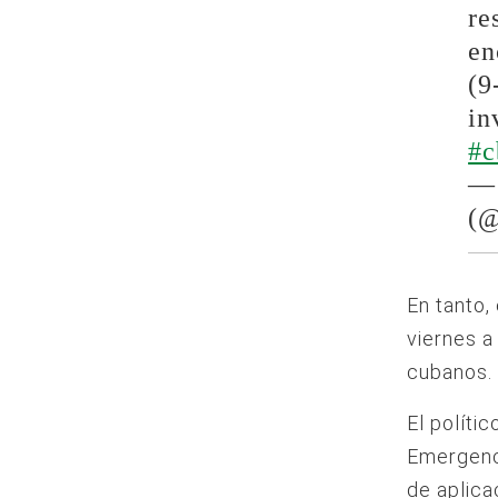
re
en
(9
in
#c
— 
(
En tanto,
viernes a
cubanos.
El políti
Emergenci
de aplica