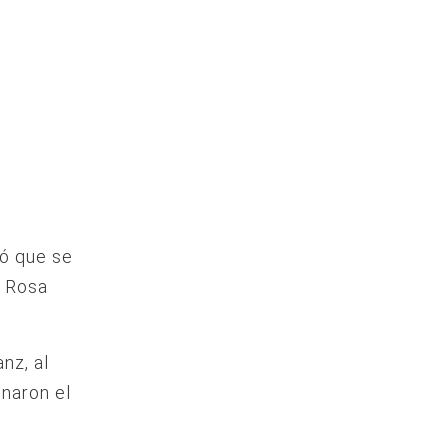
có que se
s Rosa
nz, al
naron el