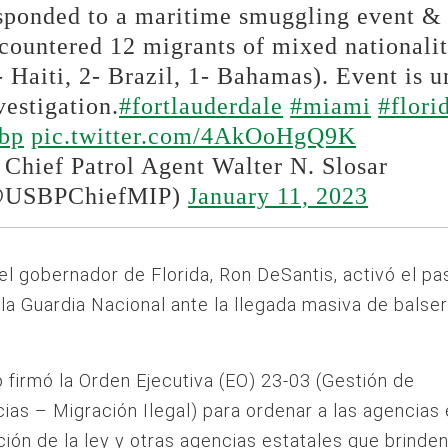
sponded to a maritime smuggling event &
countered 12 migrants of mixed nationalit
- Haiti, 2- Brazil, 1- Bahamas). Event is u
vestigation.
#fortlauderdale
#miami
#flori
bp
pic.twitter.com/4AkOoHgQ9K
Chief Patrol Agent Walter N. Slosar
@USBPChiefMIP)
January 11, 2023
 el gobernador de Florida, Ron DeSantis, activó el p
 la Guardia Nacional ante la llegada masiva de balse
co firmó la Orden Ejecutiva (EO) 23-03 (Gestión de
as – Migración Ilegal) para ordenar a las agencias 
ción de la ley y otras agencias estatales que brinde