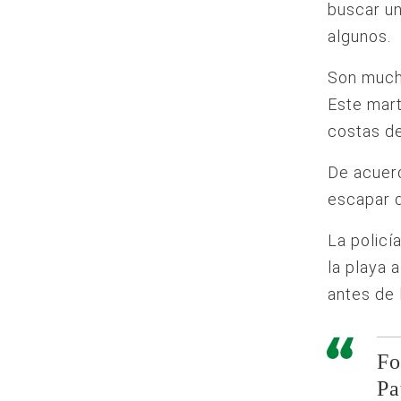
buscar un
algunos.
Son mucho
Este mart
costas de
De acuerd
escapar d
La policí
la playa 
antes de 
Fo
Pa