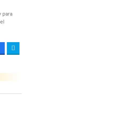
e
y para
el