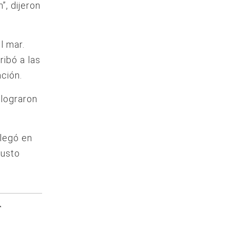
”, dijeron
l mar.
ribó a las
ción.
 lograron
llegó en
justo
r