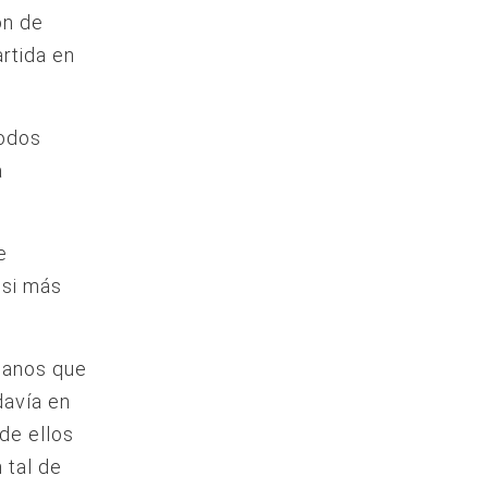
ón de
rtida en
todos
a
e
 si más
ubanos que
davía en
de ellos
 tal de