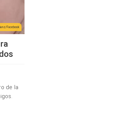
anz/Facebook
ra
idos
ro de la
igos.