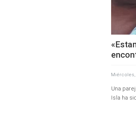
«Esta
encont
miércole
Una parej
Isla ha s