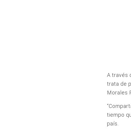
A través 
trata de 
Morales 
“Comparta
tiempo qu
país.