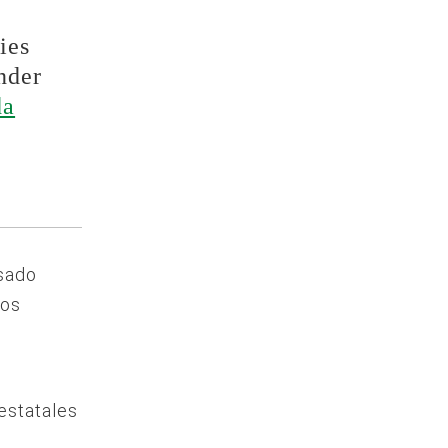
ies
nder
da
asado
ros
estatales
n