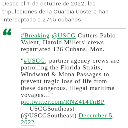
Desde el 1 de octubre de 2022, las
tripulaciones de la Guardia Costera han
interceptado a 2755 cubanos.
#Breaking
@USCG
Cutters Pablo
Valent, Harold Millers' crews
repatriated 126 Cubans, Mon.
"
#USCG
, partner agency crews are
patrolling the Florida Straits,
Windward & Mona Passages to
prevent tragic loss of life from
these dangerous, illegal maritime
voyages…"
pic.twitter.com/RNZ414TnBP
— USCGSoutheast
(@USCGSoutheast)
December 5,
2022