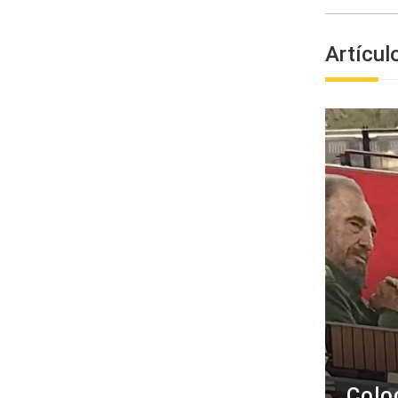
Artícul
Colo