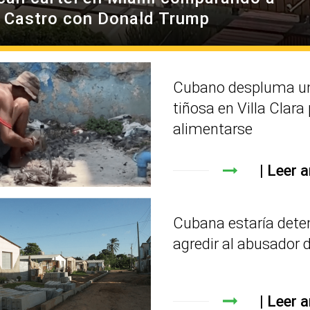
l Castro con Donald Trump
Cubano despluma un
tiñosa en Villa Clara
alimentarse
Leer a
Cubana estaría dete
agredir al abusador d
Leer a