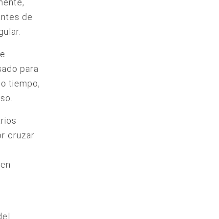
mente,
antes de
gular.
se
sado para
mo tiempo,
so.
arios
or cruzar
uen
del