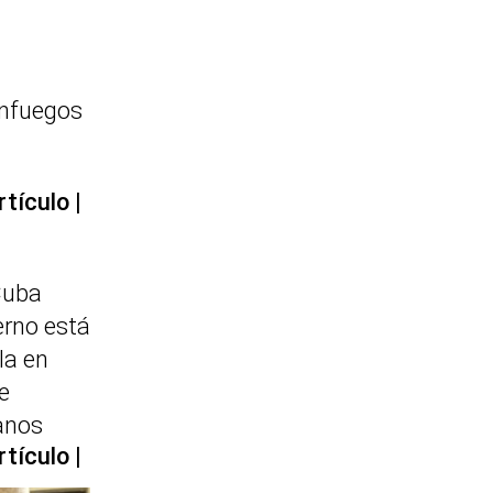
enfuegos
rtículo
Cuba
erno está
la en
e
anos
rtículo