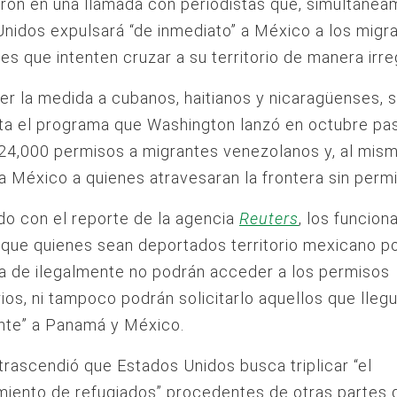
eron en una llamada con periodistas que, simultánea
nidos expulsará “de inmediato” a México a los migr
es que intenten cruzar a su territorio de manera irre
er la medida a cubanos, haitianos y nicaragüenses, 
ta el programa que Washington lanzó en octubre pa
24,000 permisos a migrantes venezolanos y, al mis
a México a quienes atravesaran la frontera sin permi
o con el reporte de la agencia
Reuters
, los funcion
 que quienes sean deportados territorio mexicano p
ra de ilegalmente no podrán acceder a los permisos
ios, ni tampoco podrán solicitarlo aquellos que lleg
nte” a Panamá y México.
 trascendió que Estados Unidos busca triplicar “el
iento de refugiados” procedentes de otras partes 