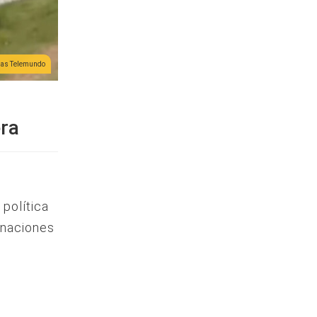
cias Telemundo
era
política
 naciones