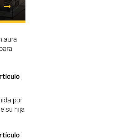
 aura
 para
rtículo
nida por
e su hija
rtículo