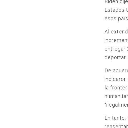
Biden dij
Estados U
esos país
Al extend
incremen
entregar 
deportar 
De acuerd
indicaron
la fronte
humanitar
“ilegalme
En tanto,
reasentam