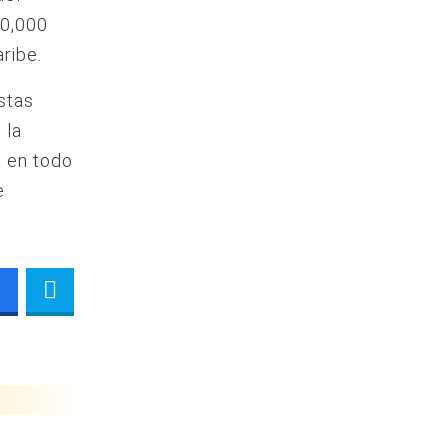
20,000
ribe.
stas
 la
a en todo
e