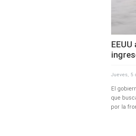
EEUU a
ingres
jueves, 5
El gobier
que busca
por la fro