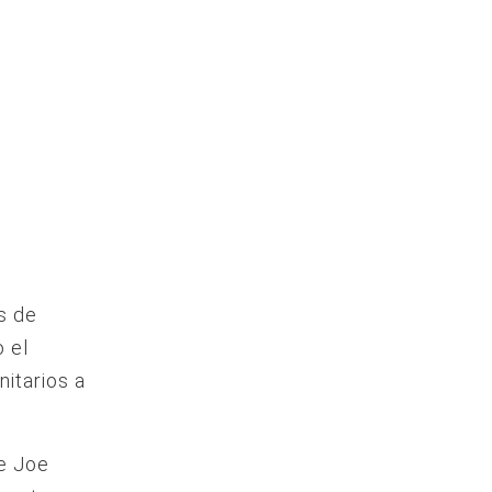
s de
 el
itarios a
te Joe