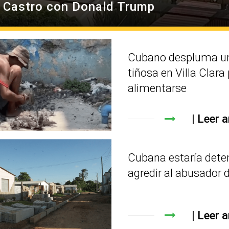
l Castro con Donald Trump
Cubano despluma un
tiñosa en Villa Clara
alimentarse
Leer a
Cubana estaría dete
agredir al abusador d
Leer a