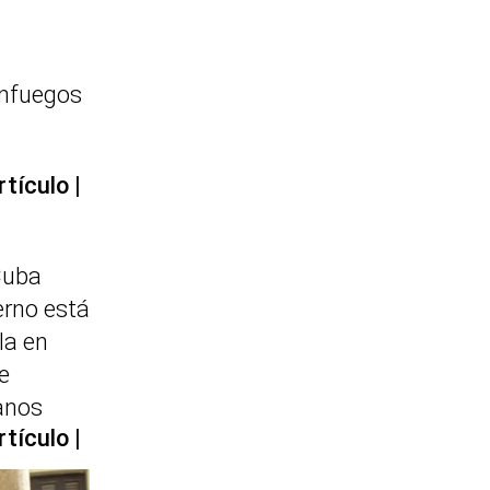
enfuegos
rtículo
Cuba
erno está
la en
e
anos
rtículo