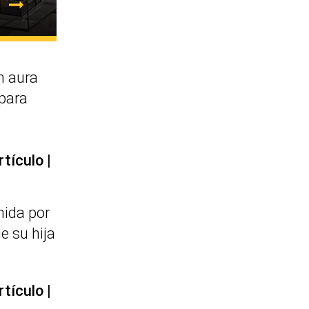
 aura
 para
rtículo
nida por
e su hija
rtículo