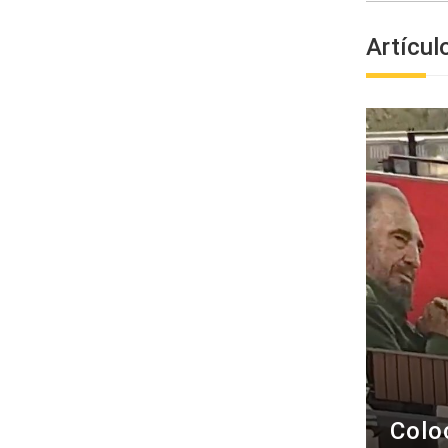
Artícul
Colo