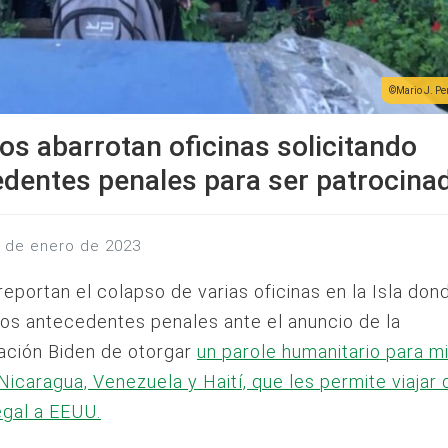
Mario J. P
s abarrotan oficinas solicitando
dentes penales para ser patrocina
2 de enero de 2023
eportan el colapso de varias oficinas en la Isla don
 los antecedentes penales ante el anuncio de la
ación Biden de otorgar
un parole humanitario para m
Nicaragua, Venezuela y Haití, que les permite viajar 
egal a EEUU.