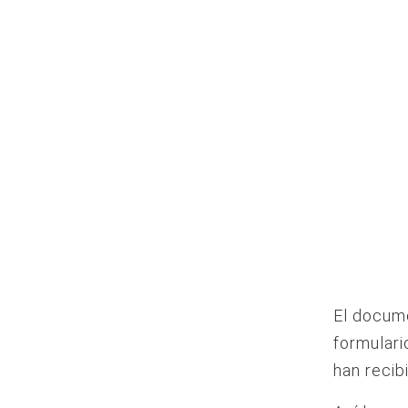
El docume
formulari
han recib