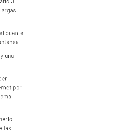
ario J.
 largas
el puente
antánea.
ay una
cer
ernet por
llama
nerlo
e las