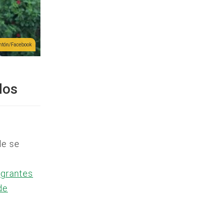
entón/Facebook
dos
de se
igrantes
de