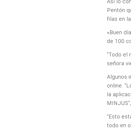
Así lo co
Pentón qu
filas en 
«Buen día
de 100 co
“Todo el 
señora vi
Algunos i
online. “
la aplica
MINJUS”, 
“Esto est
todo en o