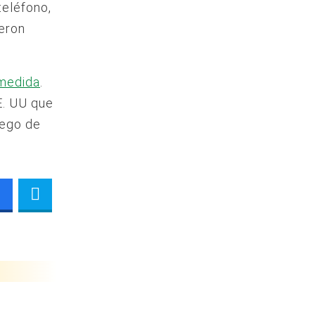
teléfono,
ieron
 medida
.
E. UU que
uego de