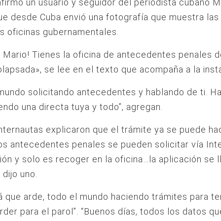
nfirmó un usuario y seguidor del periodista cubano M
e desde Cuba envió una fotografía que muestra las
las oficinas gubernamentales.
 Mario! Tienes la oficina de antecedentes penales d
lapsada», se lee en el texto que acompaña a la inst
mundo solicitando antecedentes y hablando de ti. H
endo una directa tuya y todo”, agregan.
nternautas explicaron que el trámite ya se puede ha
Los antecedentes penales se pueden solicitar vía Int
ción y solo es recoger en la oficina…la aplicación se 
dijo uno.
á que arde, todo el mundo haciendo trámites para te
rder para el parol”. “Buenos días, todos los datos qu