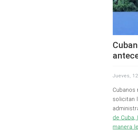
Cubano
antece
jueves, 1
Cubanos r
solicitan
administr
de Cuba, 
manera l