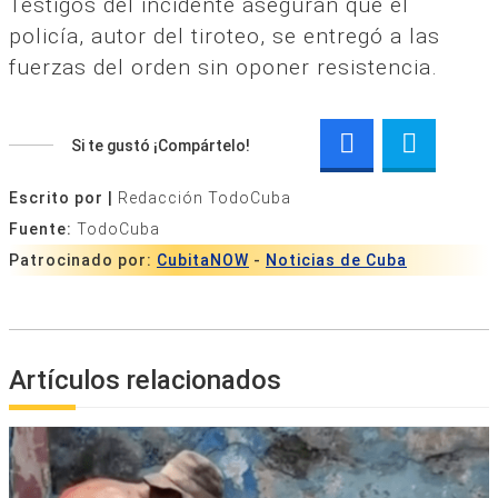
Testigos del incidente aseguran que el
policía, autor del tiroteo, se entregó a las
fuerzas del orden sin oponer resistencia.
Si te gustó ¡Compártelo!
Escrito por |
Redacción TodoCuba
Fuente:
TodoCuba
Patrocinado por:
CubitaNOW
-
Noticias de Cuba
Artículos relacionados