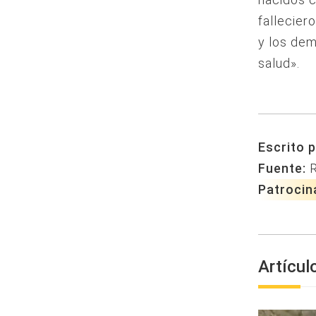
fallecier
y los dem
salud».
Escrito p
Fuente:
Patrocin
Artícul