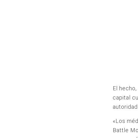
El hecho,
capital c
autoridad
«Los médi
Battle Mo