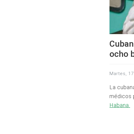
Cubana
ocho b
martes, 
La cubana
médicos
Habana.