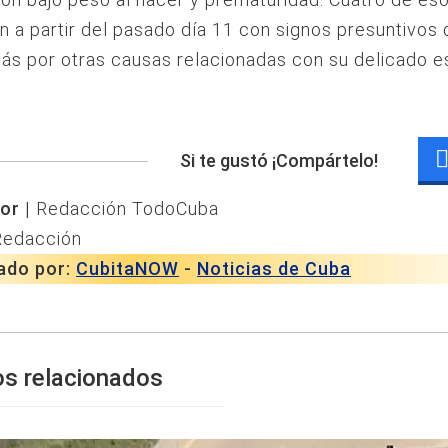
on a partir del pasado día 11 con signos presuntivos
ás por otras causas relacionadas con su delicado 
Si te gustó ¡Compártelo!
or |
Redacción TodoCuba
Redacción
ado por:
CubitaNOW
-
Noticias de Cuba
os relacionados