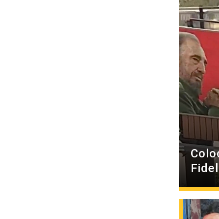
Colo
Fide