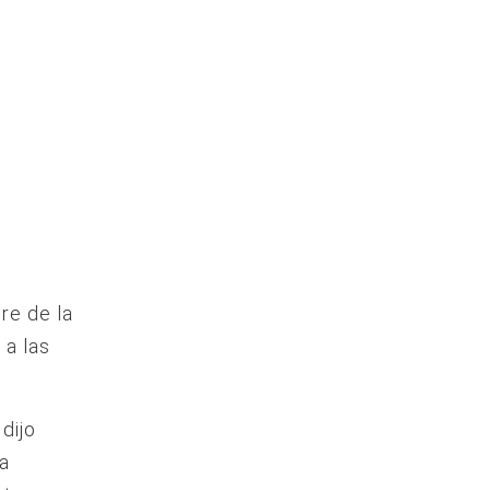
re de la
 a las
dijo
na