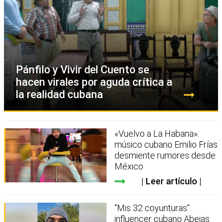
Pánfilo y Vivir del Cuento se
hacen virales por aguda crítica a
la realidad cubana
«Vuelvo a La Habana»:
músico cubano Emilio Frías
desmiente rumores desde
México
Leer artículo
“Mis 32 coyunturas”:
influencer cubano Abejas