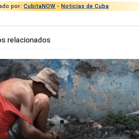
ado por:
CubitaNOW
-
Noticias de Cuba
os relacionados