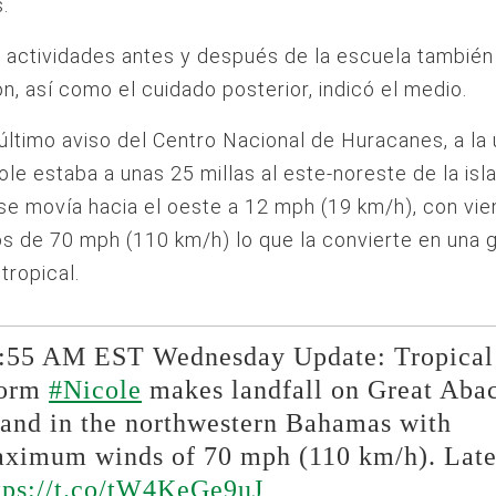
.
 actividades antes y después de la escuela también
n, así como el cuidado posterior, indicó el medio.
último aviso del Centro Nacional de Huracanes, a la 
ole estaba a unas 25 millas al este-noreste de la isl
se movía hacia el oeste a 12 mph (19 km/h), con vie
s de 70 mph (110 km/h) lo que la convierte en una 
tropical.
:55 AM EST Wednesday Update: Tropical
torm
#Nicole
makes landfall on Great Aba
land in the northwestern Bahamas with
ximum winds of 70 mph (110 km/h). Lates
tps://t.co/tW4KeGe9uJ