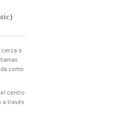
tic)
á cerca o
Bahamas
rida como
el centro
s a través
e