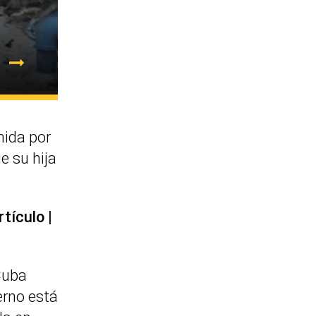
nida por
e su hija
rtículo
Cuba
erno está