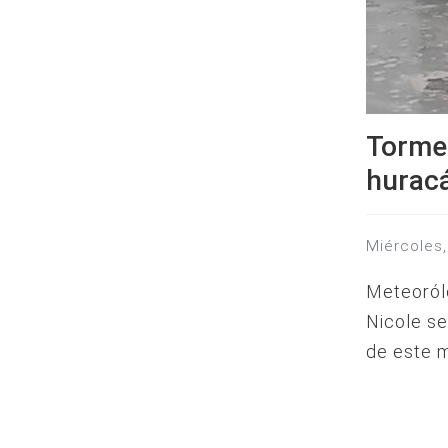
Tormen
huracá
miércole
Meteoról
Nicole se
de este m