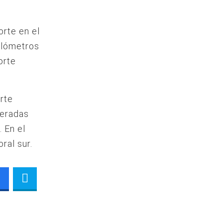
e
orte en el
kilómetros
orte
rte
deradas
. En el
oral sur.