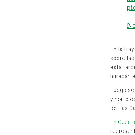
pi
— 
No
En la tra
sobre la
esta tard
huracán e
Luego se 
y norte d
de Las Ca
En Cuba l
represent