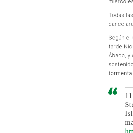
miércoles
Todas las
cancelaro
Según el 
tarde Nic
Ábaco, y 
sostenido
tormenta 
11
S
Is
ma
ht