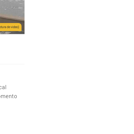
tura de video)
cal
momento