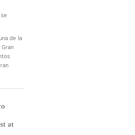
 se
una de la
a Gran
ntos
gran
co
t at