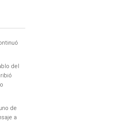
ontinuó
ablo del
ribió
lo
 uno de
nsaje a