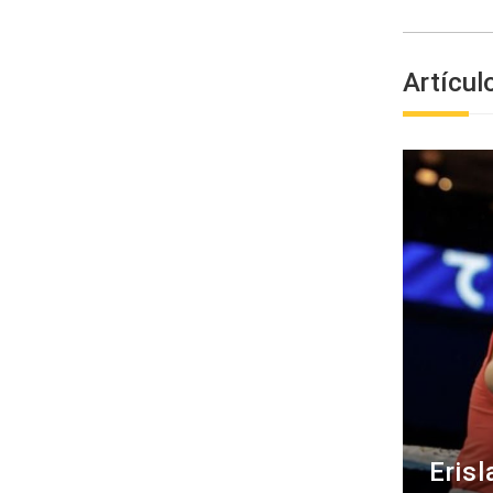
Artícul
Erisl