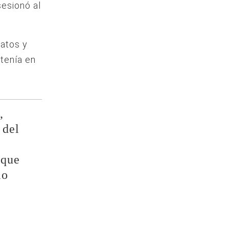
sesionó al
patos y
tenía en
,
 del
 que
lo