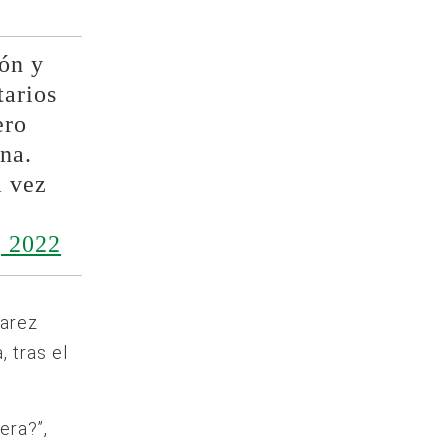
ión y
tarios
ero
na.
a vez
 2022
varez
 tras el
era?”,