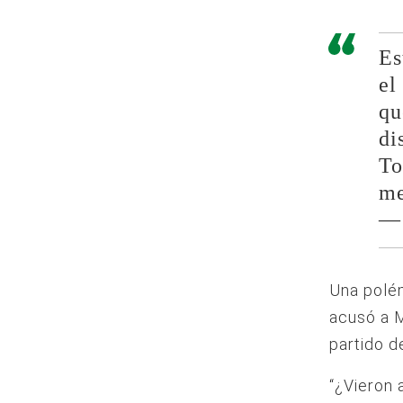
Es
el
qu
di
To
me
— 
Una polé
acusó a M
partido d
“¿Vieron 