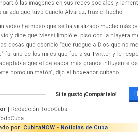
partió las imágenes en sus redes sociales y lament
 airada que tuvo Canelo Álvarez, tras el hecho.
un video hermoso que se ha viralizado mucho más p
 vio y dice que Messi limpió el piso con la playera m
las cosas que escribió “que ruegue a Dios que no me
” fui uno de los miles que fue a su Twitter y le resp
aceptable que el peleador más grande influyente de
te como un matón”, dijo el boxeador cubano.
Si te gustó ¡Compártelo!
or |
Redacción TodoCuba
TodoCuba
ado por:
CubitaNOW
-
Noticias de Cuba