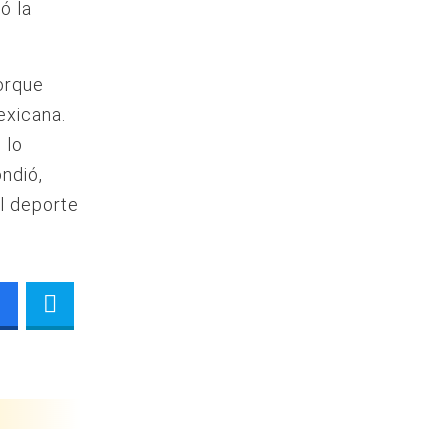
ó la
orque
exicana.
 lo
ondió,
l deporte