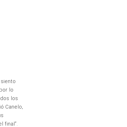
 siento
por lo
odos los
ió Canelo,
us
 final”.