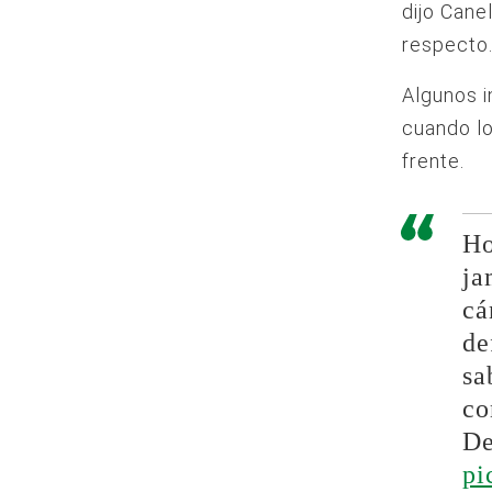
dijo Cane
respecto
Algunos i
cuando lo
frente.
Ho
ja
cá
de
sa
co
De
pi