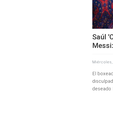
Saúl ‘
Messi:
miércole
El boxead
disculpad
deseado l