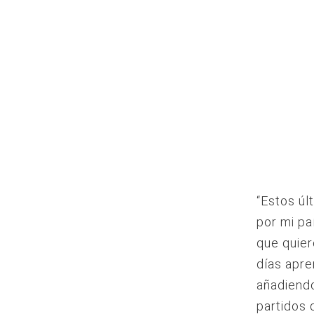
“Estos úl
por mi pa
que quier
días apre
añadiend
partidos 