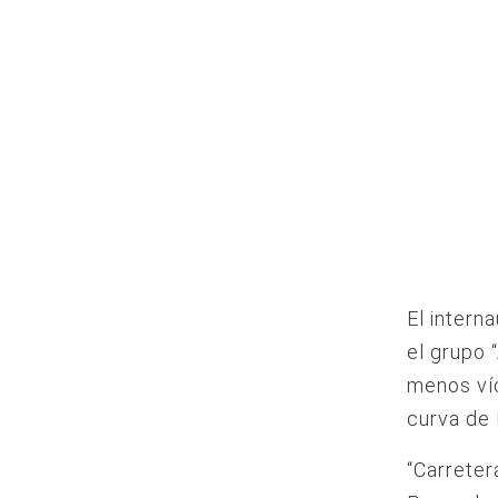
El intern
el grupo
menos víc
curva de 
“Carreter