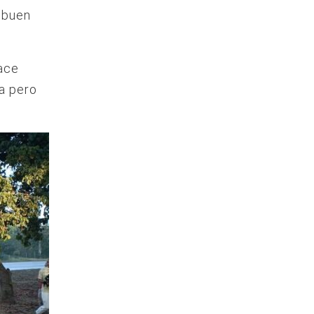
u buen
ace
a pero