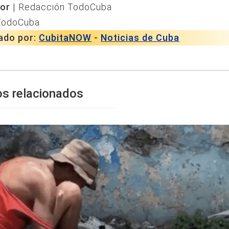
or |
Redacción TodoCuba
TodoCuba
ado por:
CubitaNOW
-
Noticias de Cuba
os relacionados