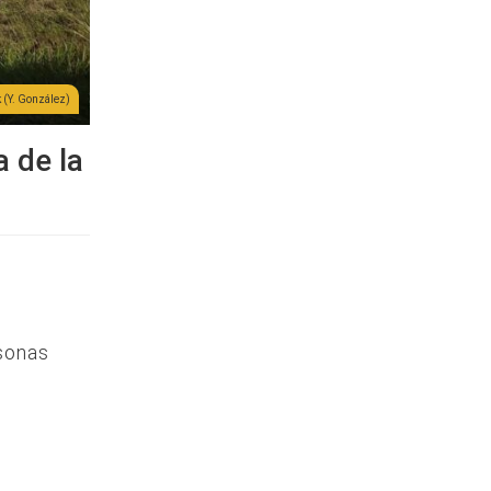
 (Y. González)
a de la
sonas