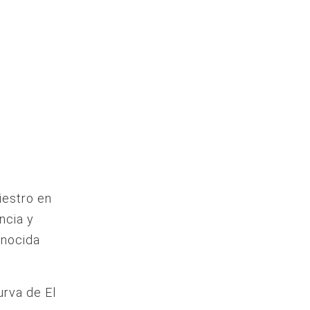
iestro en
ncia y
onocida
urva de El