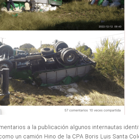
mentarios a la publicación algunos internautas identi
como un camión Hino de la CPA Boris Luis Santa Co