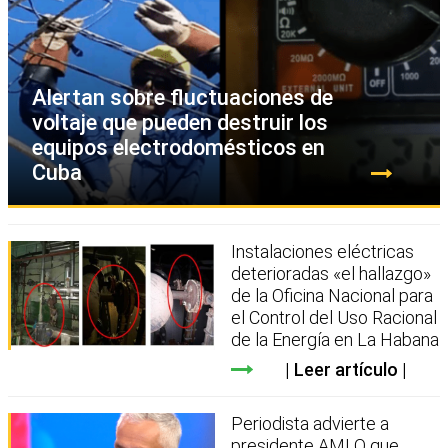
Alertan sobre fluctuaciones de
voltaje que pueden destruir los
equipos electrodomésticos en
Cuba
Instalaciones eléctricas
deterioradas «el hallazgo»
de la Oficina Nacional para
el Control del Uso Racional
de la Energía en La Habana
Leer artículo
Periodista advierte a
presidente AMLO que