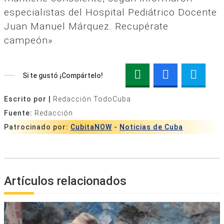
especialistas del Hospital Pediátrico Docente
Juan Manuel Márquez. Recupérate
campeón».
Si te gustó ¡Compártelo!
Escrito por |
Redacción TodoCuba
Fuente:
Redacción
Patrocinado por:
CubitaNOW
-
Noticias de Cuba
Artículos relacionados