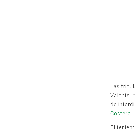
Las trip
Valents r
de interd
Costera.
El tenien