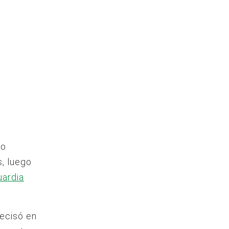
lo
s, luego
uardia
recisó en