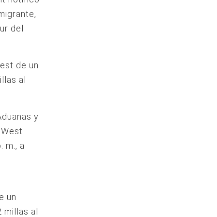
migrante,
ur del
West de un
llas al
Aduanas y
y West
 m., a
e un
 millas al