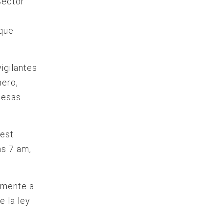
Sector
rque
igilantes
nero,
uesas
West
as 7 am,
amente a
e la ley