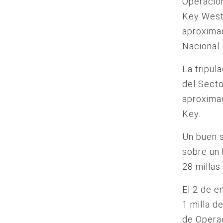
Operacion
Key West 
aproximad
Nacional 
La tripul
del Secto
aproximad
Key.
Un buen s
sobre un 
28 millas
El 2 de e
1 milla d
de Opera