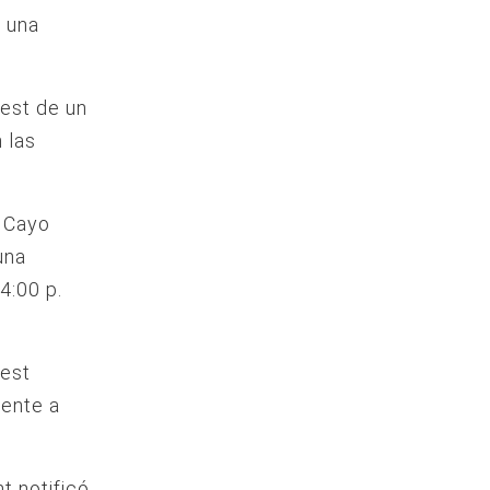
e una
West de un
 las
e Cayo
una
4:00 p.
West
mente a
t notificó