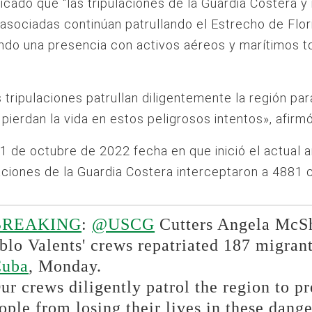
cado que “las tripulaciones de la Guardia Costera y
asociadas continúan patrullando el Estrecho de Flor
do una presencia con activos aéreos y marítimos t
 tripulaciones patrullan diligentemente la región par
pierdan la vida en estos peligrosos intentos», afirm
1 de octubre de 2022 fecha en que inició el actual añ
laciones de la Guardia Costera interceptaron a 4881 
BREAKING
:
@USCG
Cutters Angela McS
blo Valents' crews repatriated 187 migrant
Cuba
, Monday.
ur crews diligently patrol the region to p
ople from losing their lives in these dang