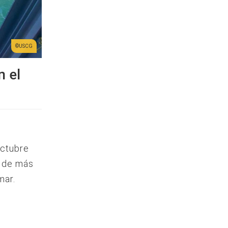
USCG
n el
octubre
a de más
mar.