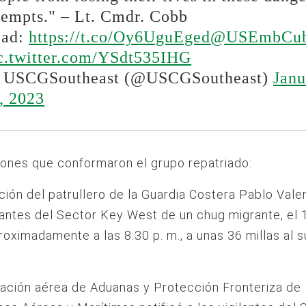
tempts." – Lt. Cmdr. Cobb
ead:
https://t.co/Oy6UguEged
@USEmbCu
c.twitter.com/YSdt535IHG
USCGSoutheast (@USCGSoutheast)
Janu
, 2023
iones que conformaron el grupo repatriado:
ación del patrullero de la Guardia Costera Pablo Vale
ilantes del Sector Key West de un chug migrante, el 
roximadamente a las 8:30 p. m., a unas 36 millas al 
lación aérea de Aduanas y Protección Fronteriza de