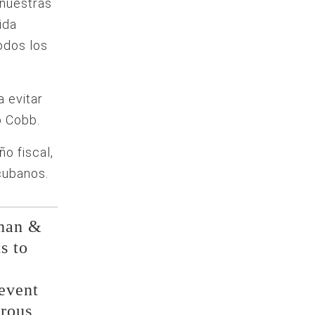
 nuestras
ida
odos los
a evitar
ó Cobb.
o fiscal,
cubanos.
han &
s to
revent
erous