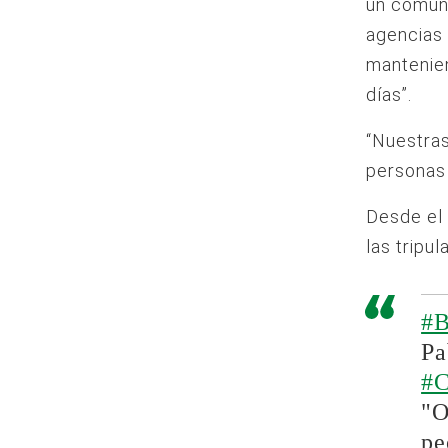
un comuni
agencias 
mantenien
días”.
“Nuestras
personas 
Desde el 
las tripu
#
Pa
#
"O
pe