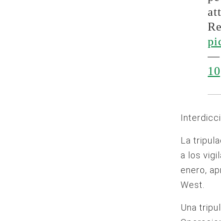
at
R
pi
— 
10
Interdicc
La tripul
a los vig
enero, ap
West.
Una tripu