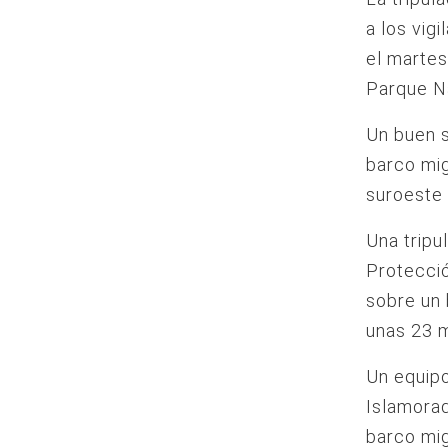
a los vig
el martes
Parque Na
Un buen s
barco mig
suroeste
Una tripu
Protecció
sobre un 
unas 23 m
Un equipo
Islamorad
barco mig