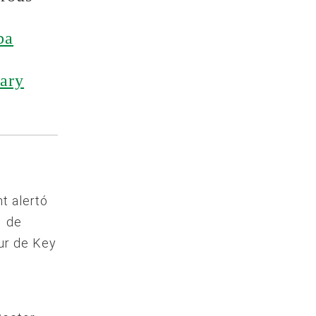
ba
ary
nt alertó
1 de
sur de Key