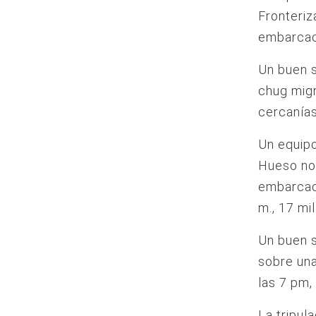
Fronteriz
embarcac
Un buen s
chug migr
cercanía
Un equipo
Hueso not
embarcaci
m., 17 mi
Un buen s
sobre un
las 7 pm,
La tripul