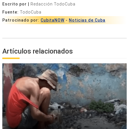
Escrito por |
Redacción TodoCuba
Fuente:
TodoCuba
Patrocinado por:
CubitaNOW
-
Noticias de Cuba
Artículos relacionados