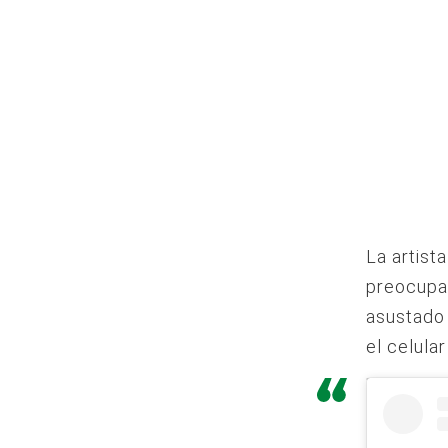
La artist
preocupac
asustado 
el celular