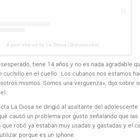
A post shared by La Diosa (@diosacuba)
sesperado, tiene 14 años y no es nada agradable q
n cuchillo en el cuello…Los cubanos nos estamos h
sotros mismos. Somos una vergüenza», dijo sobre su 
el.
ecta La Diosa se dirigió al asaltante del adolescente 
que causó un problema por gusto señalando que las
 que robó ya estaban muy usadas y gastadas y el ce
 utilizar porque es un Iphone.