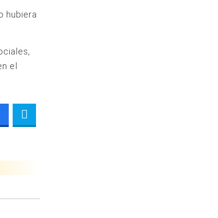
o hubiera
ciales,
en el