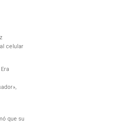
az
al celular
 Era
sador»,
mó que su