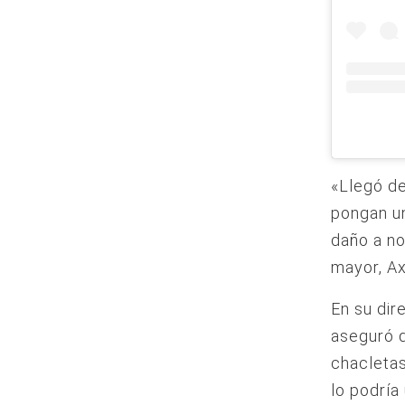
«Llegó de
pongan u
daño a no
mayor, Ax
En su dir
aseguró 
chacletas
lo podría