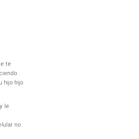
ue te
aciendo
hijo hijo
y le
lular no