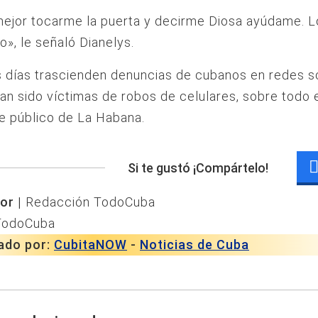
ejor tocarme la puerta y decirme Diosa ayúdame. L
o», le señaló Dianelys.
 días trascienden denuncias de cubanos en redes so
an sido víctimas de robos de celulares, sobre todo 
e público de La Habana.
Si te gustó ¡Compártelo!
or |
Redacción TodoCuba
TodoCuba
ado por:
CubitaNOW
-
Noticias de Cuba