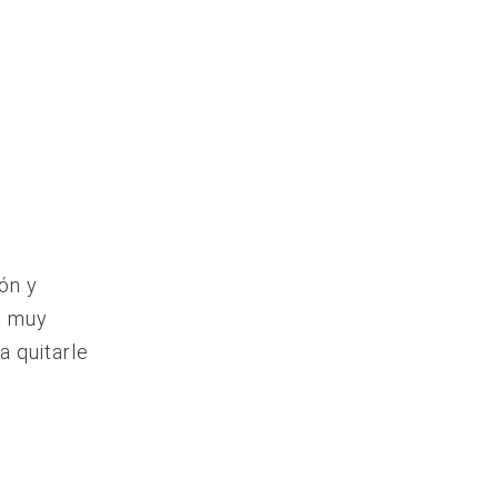
ión y
a muy
a quitarle