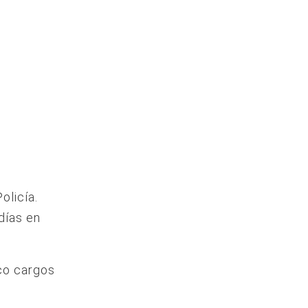
olicía.
días en
co cargos