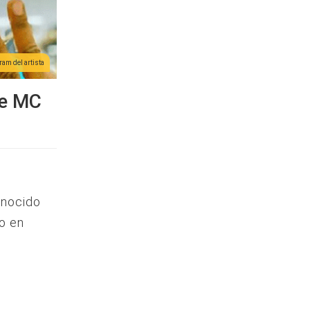
ram del artista
te MC
onocido
o en