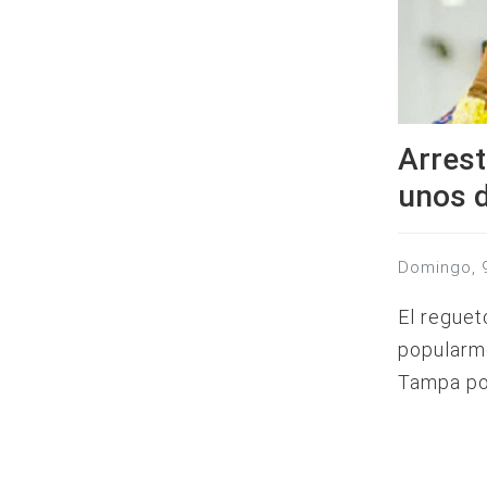
Arres
unos d
domingo,
El reguet
popularm
Tampa por