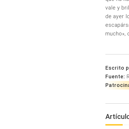
vale y br
de ayer l
escapársa
mucho», c
Escrito p
Fuente:
Patrocin
Artícul