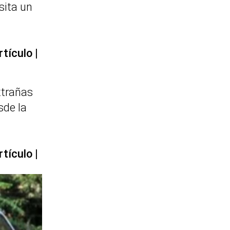
sita un
rtículo
xtrañas
sde la
rtículo