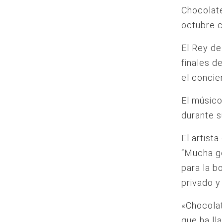
Chocolat
octubre 
El Rey de
finales d
el concie
El músico
durante s
El artist
“Mucha ge
para la b
privado y 
«Chocolat
que ha ll