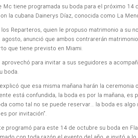
e Mc tiene programada su boda para el próximo 14 
con la cubana Dainerys Díaz, conocida como La Meno
 los Reparteros, quien le propuso matrimonio a su no
e agosto, anunció que ambos contrarerán matrimoni
rto que tiene previsto en Miami.
 aprovechó para invitar a sus seguidores a acompañ
u boda.
a explicó que esa misma mañana harán la ceremonia of
nte está confundida, la boda es por la mañana, es p
oda como tal no se puede reservar… la boda es algo
es por invitación”.
e programó para este 14 de octubre su boda en Fla
amado con toda razón el evento del año, e invitó a l