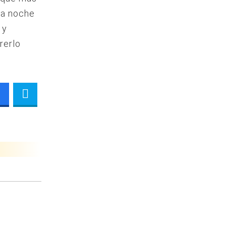
la noche
 y
rerlo