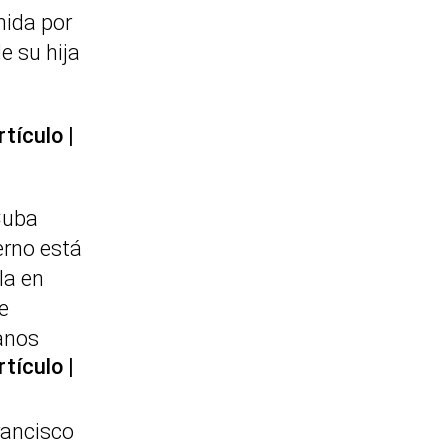
nida por
e su hija
rtículo
Cuba
erno está
la en
e
anos
rtículo
rancisco