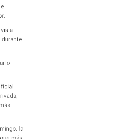
de
r.
via a
o durante
arlo
icial.
rivada,
 más
mingo, la
o que más