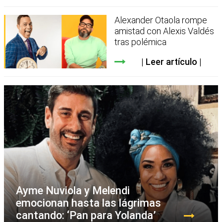
Alexander Otaola rompe
amistad con Alexis Valdés
tras polémica
Leer artículo
Ayme Nuviola y Melendi
emocionan hasta las lágrimas
cantando: ‘Pan para Yolanda’