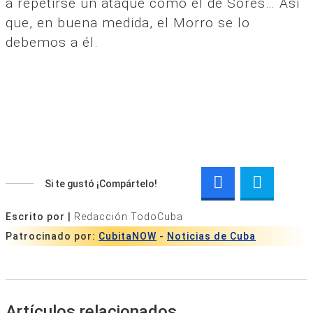
a repetirse un ataque como el de Sores… Así
que, en buena medida, el Morro se lo
debemos a él.
Si te gustó ¡Compártelo!
Escrito por |
Redacción TodoCuba
Patrocinado por:
CubitaNOW
-
Noticias de Cuba
Artículos relacionados