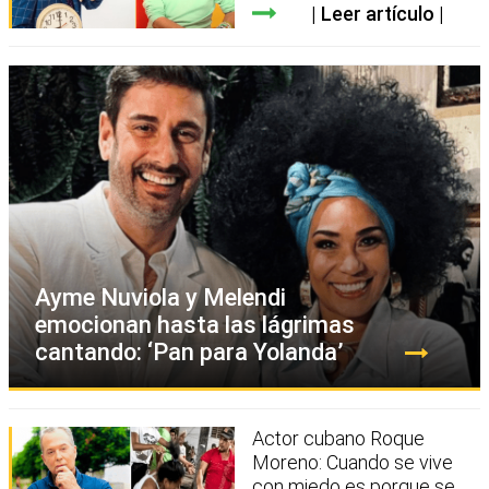
Leer artículo
Ayme Nuviola y Melendi
emocionan hasta las lágrimas
cantando: ‘Pan para Yolanda’
Actor cubano Roque
Moreno: Cuando se vive
con miedo es porque se