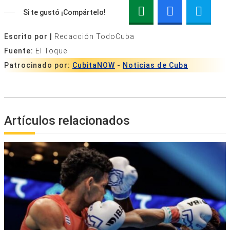
Si te gustó ¡Compártelo!
Escrito por |
Redacción TodoCuba
Fuente:
El Toque
Patrocinado por:
CubitaNOW
-
Noticias de Cuba
Artículos relacionados